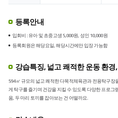
습
요
일,
등록안내
수
강
료,
입회비 : 유아 및 초중고생 5,000원, 성인 10,000원
대
상,
등록회원은 해당요일, 해당시간에만 입장 가능함
비
고
정
강습특징, 넓고 쾌적한 운동 환경
보
를
제
594㎡ 규모의 넓고 쾌적한 다목적체육관과 전용탁구장
공
게 탁구를 즐기며 건강을 지킬 수 있도록 다양한 프로그
움, 두 마리 토끼를 잡아보는 건 어떨까요.