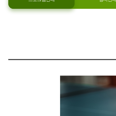
뒤
로
써클모빌리티
댄스로빅
스피닝바이크
어드밴스
다이어트 댄스
검도
아쿠아워킹
요가
방송댄스
골프
농구
스케이트