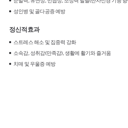
순발력, 유연성, 민첩성, 조정력 발달(반사신경 기능 향
성인병 및 골다공증 예방
정신적효과
스트레스 해소 및 집중력 강화
소속감, 성취감(만족감), 생활에 활기와 즐거움
치매 및 우울증 예방