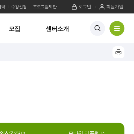
로그인
회원가입
예약
수강신청
프로그램제안
검
모집
센터소개
전
색
체
버
메
튼
뉴
프
보
기
린
트
하
기
영상강좌
모바일 리플렛