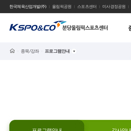
한국체육산업개발(주)
올림픽공원
스포츠센터
미사경정공원
사
이
트
Home
종목/강좌
프로그램안내
이
름
프로그램안내
강사안