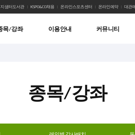
지샘터도서관
KSPO&CO채용
온라인스포츠센터
온라인예약
대관
종목/강좌
이용안내
커뮤니티
종목/강좌
내
레인별 강사배치
동