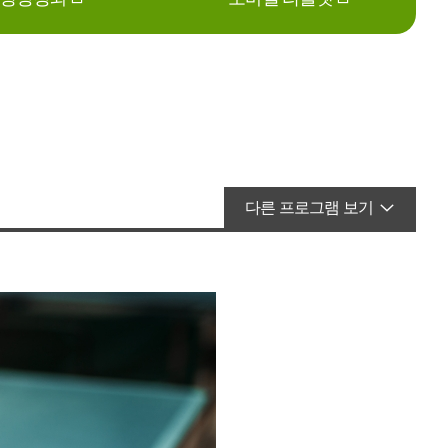
다른 프로그램 보기
매쉬업다이어트
발레
에어로빅
헬스
라인댄스
필라테스