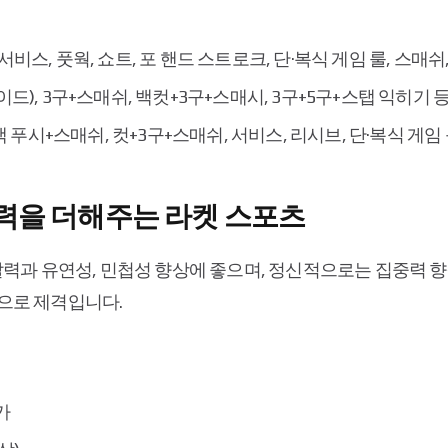
서비스, 풋웍, 쇼트, 포 핸드 스트로크, 단·복식 게임 룰, 스매쉬
백 사이드), 3구+스매쉬, 백컷+3구+스매시, 3구+5구+스탭 익히기 
 백 푸시+스매쉬, 컷+3구+스매쉬, 서비스, 리시브, 단·복식 게임
활력을 더해주는 라켓 스포츠
력과 유연성, 민첩성 향상에 좋으며, 정신적으로는 집중력 향
으로 제격입니다.
가