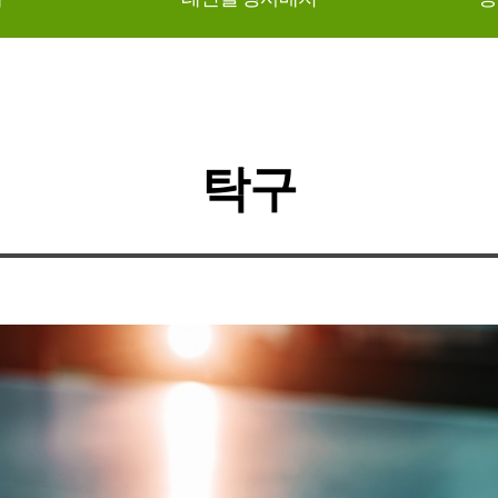
탁구
줌바댄스
드힛
댄스핏
탁구
아쿠아로빅
댄스스포츠
수영