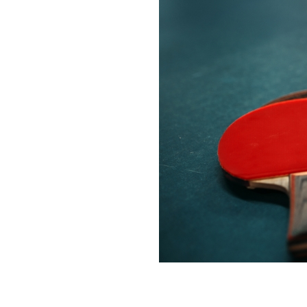
배드민턴
발레 핏