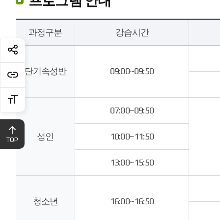
프로그램 안내
탁
과정구분
강습시간
구
프
로
그
단기속성반
09:00~09:50
램
안
내
를
07:00~09:50
위
해
성인
10:00~11:50
TOP
구
분
13:00~15:50
별
강
습
시
청소년
16:00~16:50
간,
강