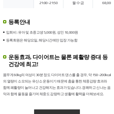
21:00~21:50
월·수·금
68,000
를
위
해
요
등록안내
일,
운
영
입회비 : 유아 및 초중고생 5,000원, 성인 10,000원
시
간,
등록회원은 해당요일, 해당시간에만 입장 가능함
이
용
료,
운동효과, 다이어트는 물론 폐활량 증대 등
비
고
건강에 최고!
정
보
몸무게 60kg의 여성이 30분 정도 다이어트 댄스를 출 경우, 약 150~200kcal
를
제
의 열량이 소모되는 유산소 운동이기 때문에 춤을 통한 체중감량 효과와
공
함께 폐활량이 늘어나고 건강해지는 효과가 있습니다. 경쾌하고 신나는 음
악과 함께 율동을 즐기며 체중도 감량하고 생활에 활력을 더해보세요.