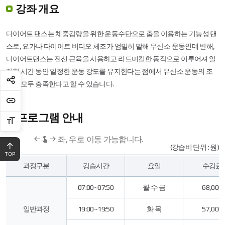
강좌 개요
다이어트 댄스는 체중감량을 위한 운동수단으로 춤을 이용하는 기능성 댄
스로, 요가나 다이어트 비디오 체조가 엄밀히 말해 무산소 운동인데 반해,
다이어트댄스는 전신 근육을 사용하고 리드미컬한 동작으로 이루어져 일
정한 시간 동안 일정한 운동 강도를 유지한다는 점에서 유산소 운동의 조
건을 모두 충족한다고 할 수 있습니다.
프로그램 안내
좌, 우로 이동 가능합니다.
(강습비 단위 : 원)
TOP
다
과정구분
강습시간
요일
수강료
이
어
트
07:00~07:50
월·수·금
68,000
댄
스
일반과정
19:00~19:50
화·목
57,000
안
내