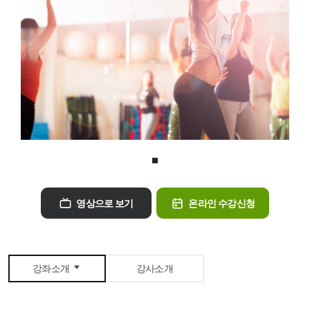
댄스핏
발레
다이어트 댄스
검도
탁구
에어로빅
아쿠아워킹
요가
아쿠아로빅
헬스
방송댄스
골프
댄스스포츠
라인댄스
농구
스케이트
수영
필라테스
배드민턴
발레 핏
영상으로 보기
온라인 수강신청
성장스트레칭
강좌소개
강사소개