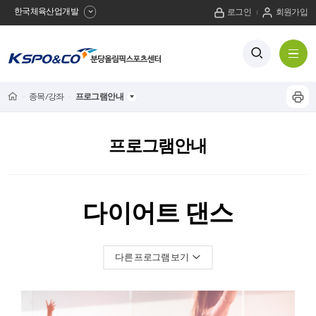
한국체육산업개발
로그인
회원가입
사
검
전
색
체
이
버
메
튼
트
뉴
Home
종목/강좌
프로그램안내
프
보
이
기
린
트
름
프로그램안내
하
기
뒤
다이어트 댄스
로
써클모빌리티
댄스로빅
다른 프로그램 보기
줌바댄스
매쉬업다이어트
스피닝바이크
어드밴스드힛