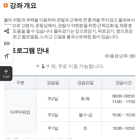
강좌 개요
물의 저항과 부력을 이용하여 관절과 근육에 큰 충격을 주지않고 물속에서
걸으므로 고령자, 운동상해자, 관절이 약한분을 위한 근력강화 및 체중효
과에 도움을 줄 수 있습니다. 물속걷기는 앞으로걷기, 뒤로걷기, 옆으로걷
기 빠르고 짧은걸음, 느리고 긴걸음 물속스트레칭 등이 있습니다.
프로그램 안내
(이용료 단위 : 원)
좌, 우로 이동 가능합니다.
TOP
구
구분
강습일
강습요일
강습시간
분,
강
습
08:00~08:50
주2일
화·목
요
11:00 ~ 11:50
일,
강
아쿠아워킹
주3일
월·수·금
15:00 ~ 15:50
습
시
주1일
토
10:00~10:50
간,
이