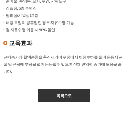
용
준비물 : 수영복, 모자, 수건, 샤워도구
료,
강습장: 6층 수영장
정
탈의실(샤워실): 5층
원
의
해당 요일이 공휴일인 경우 자유수영 가능
항
월 자유수영 이용 시 50% 할인
목
에
관
교육효과
한
표
입
근력증가와 혈액순환을 촉진시키며 수중에서 체중부하를 줄여 운동시 관
니
절 및 근육에 부담을 덜어 운동할수 있으며 신체 면역력 증가에 도움을 줍
다.
니다.
목록으로