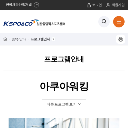
한국체육산업개발
로그인
회원가입
사
검
전
색
체
이
버
메
튼
트
뉴
Home
종목/강좌
프로그램안내
프
보
이
기
린
트
름
프로그램안내
하
기
뒤
아쿠아워킹
로
TRX밸런스 트레이닝
재즈댄스
다른 프로그램 보기
다이어트 댄스
바른자세 모델워킹
훌라댄스
발레 핏