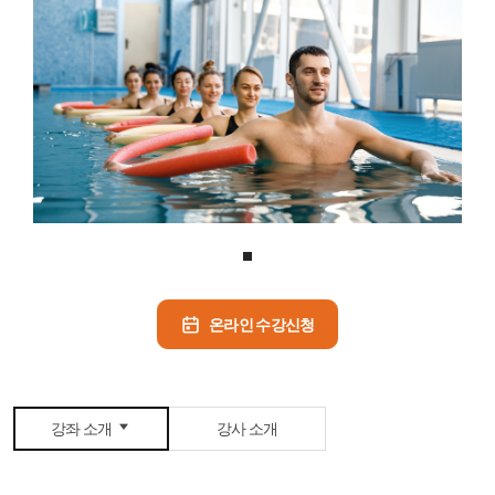
복합프로그램
아쿠아테크
아쿠아워킹
트렘폴린
탁구
요가
헬스
스쿼시
줌바댄스
필라테스
SNPE바른자세 척추운동
다이어트 스텝
골프
검도
배드민턴
수영
기구필라테스
에어로빅
아쿠아로빅
라인댄스
온라인 수강신청
바디펌프
농구
강좌 소개
강사 소개