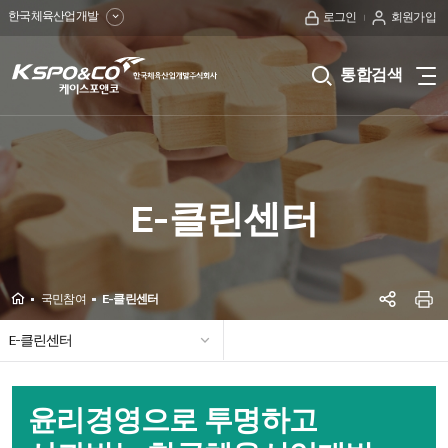
한국체육산업개발
로그인
회원가입
kspo&co
통합검색
전
케
체
메
이
뉴
보
스
기
E-클린센터
포
앤
코
Home
국민참여
E-클린센터
SNS공
한
프
국민소통
고객광장
온라인 상담센터
부조리 신고센터
클린신고
체육산업 청렴마당
국민권익위 청렴포털
E-클린센터
국
체
E-
윤리경영으로 투명하고
클린센터
육