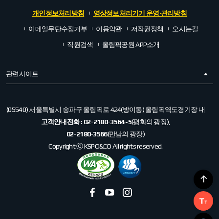
개인정보처리방침
영상정보처리기기 운영·관리방침
이메일무단수집거부
이용약관
저작권정책
오시는길
직원검색
올림픽공원 APP소개
관련사이트
(05540) 서울특별시 송파구 올림픽로 424(방이동) 올림픽역도경기장 내
고객안내전화 :
02-2180-3564~5
(평화의 광장),
02-2180-3566
(만남의 광장)
Copyright ⓒ KSPO&CO All rights reserved.
페
유
인
이
투
스
스
브
타
북
그