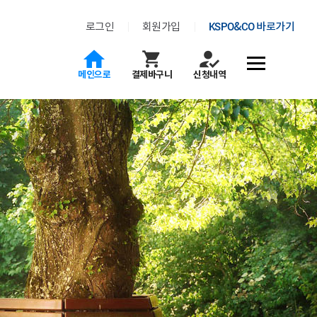
로그인
회원가입
KSPO&CO 바로가기
전체메뉴
메인으로
결제바구니
신청내역