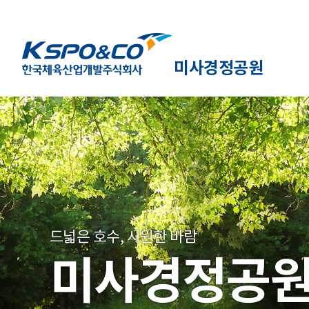
미사경정공원
드넓은 호수, 시원한 바람
미사경정공