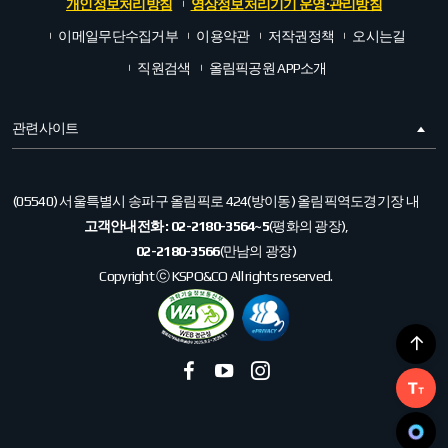
개인정보처리방침
영상정보처리기기 운영·관리방침
이메일무단수집거부
이용약관
저작권정책
오시는길
직원검색
올림픽공원 APP소개
관련사이트
(05540) 서울특별시 송파구 올림픽로 424(방이동) 올림픽역도경기장 내
고객안내전화 :
02-2180-3564~5
(평화의 광장),
02-2180-3566
(만남의 광장)
Copyright ⓒ KSPO&CO All rights reserved.
페
유
인
이
투
스
스
브
타
북
그
LINK
램