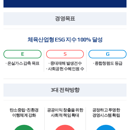
경영목표
체육산업형 ESG 지수 100% 달성
E
S
G
· 온실가스 감축 목표
· 중대재해 발생건수
· 종합청렴도 등급
· 사회공헌 수혜인원 수
3대 전략방향
탄소중립･친환경
공공이익 창출을 위한
공정하고 투명한
이행체계 강화
사회적 책임 확대
경영시스템 확립