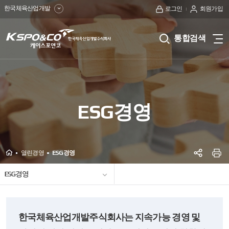
한국체육산업개발
로그인
회원가입
kspo&co
통합검색
전
케
체
메
이
뉴
보
스
기
ESG경영
포
앤
코
Home
열린경영
ESG경영
SNS공
한
프
ESG경영
국
윤리경영
인권경영
일자리창출
사회공헌
체
ESG경영
육
한국체육산업개발주식회사는 지속가능 경영 및