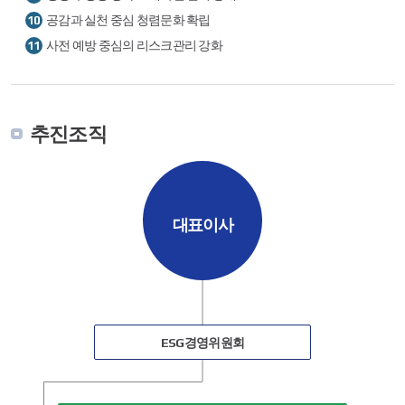
이행과제
공감과 실천 중심 청렴문화 확립
10
-
공정하고
사전 예방 중심의 리스크관리 강화
11
투명한
경영시스템
확립
추진조직
대표이사
ESG경영위원회