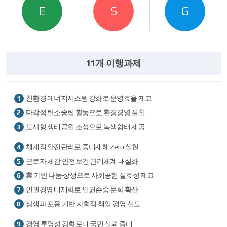
E
S
G
11개 이행과제
11개
친환경 에너지시스템 강화로 운영효율 제고
1
이행과제
다각적 탄소중립 활동으로 환경경영 실천
2
-
탄소중립
도시형 생태공원 조성으로 녹색쉼터 제공
3
·
친환경
11개
체계적 안전관리로 중대재해 Zero 실현
4
이행체계
이행과제
근로자 체감 안전보건 관리체계 내실화
강화
5
-
공공이익
業 기반 나눔·상생으로 사회공헌 실효성 제고
6
창출을
인권경영 내재화로 인권존중 문화 확산
7
위한
사회적
상생과 포용 기반 사회적 책임 경영 선도
8
책임
확대
11개
경영 투명성 강화로 대국민 신뢰 증대
9