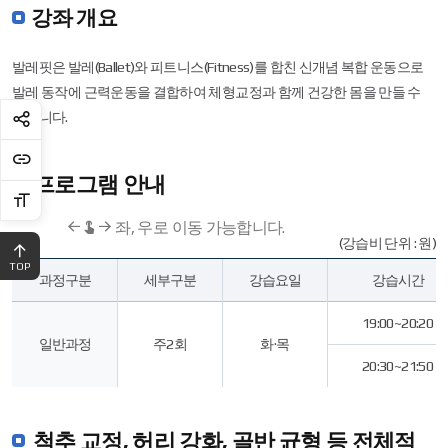
강좌 개요
발레핏은 발레(Ballet)와 피트니스(Fitness)를 합친 신개념 복합 운동으로
발레 동작에 근력운동을 결합하여 체형교정과 함께 건강한 몸을 만들 수
있습니다.
프로그램 안내
좌, 우로 이동 가능합니다.
(강습비 단위 : 원)
과
TOP
과정구분
세부구분
강습요일
강습시간
정
구
분,
19:00~20:20
세
일반과정
주2회
화·목
부
20:30~21:50
구
분,
강
습
척추 교정, 허리 강화, 골반 균형 등 전체적
요