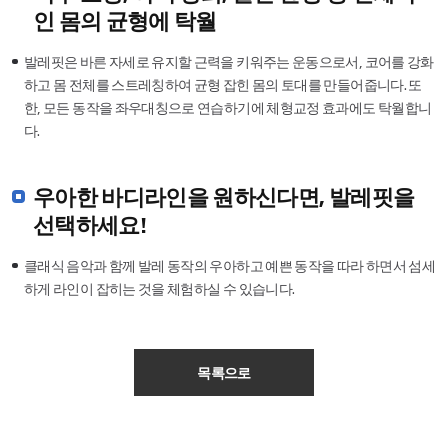
일,
인 몸의 균형에 탁월
강
습
발레핏은 바른 자세로 유지할 근력을 키워주는 운동으로서, 코어를 강화
시
하고 몸 전체를 스트레칭하여 균형 잡힌 몸의 토대를 만들어줍니다. 또
간,
강
한, 모든 동작을 좌우대칭으로 연습하기에 체형교정 효과에도 탁월합니
습
다.
비,
대
상
우아한 바디라인을 원하신다면, 발레핏을
의
항
선택하세요!
목
에
클래식 음악과 함께 발레 동작의 우아하고 예쁜 동작을 따라 하면서 섬세
관
한
하게 라인이 잡히는 것을 체험하실 수 있습니다.
표
입
니
다.
목록으로