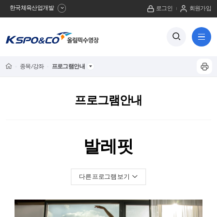
한국체육산업개발
로그인
회원가입
사
검
전
색
체
이
버
메
튼
트
뉴
Home
종목/강좌
프로그램안내
프
보
이
기
린
트
름
프로그램안내
하
기
뒤
발레핏
로
수영 지상훈련반
소마라인댄스
다른 프로그램 보기
바디컨트롤
TRX요가
서킷핏
댄스스포츠