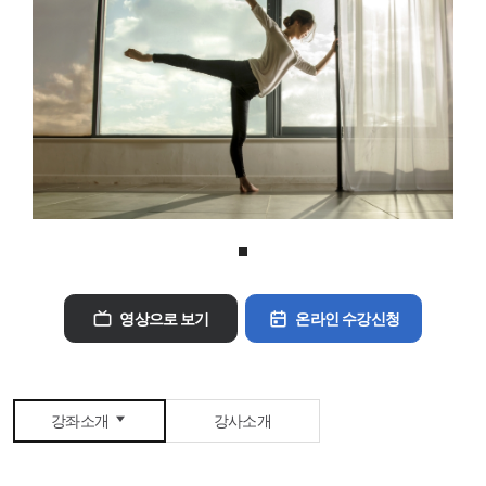
수구
수영
헬스PT
라인댄스
점핑트램폴린
가요교실
발레핏
러닝크루
스피닝바이크
헬스
벨리댄스
TRX서스펜션
아쿠아워킹&조깅
아쿠아로빅
아티스틱 스위밍
필라테스
복합프로그램
영상으로 보기
온라인 수강신청
강좌소개
강사소개