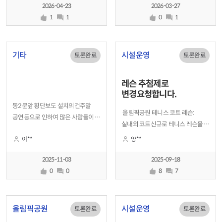
무료주차이용권이없어서
(09:00~11:50)를 ‘여성 전용’으로
2026-04-23
2026-03-27
입니다주차 오쳔원할인권이라고
지정하여 남성 시민의 이용을 원천
1
1
0
1
해서. 3시간을 이용하던 10시간을
배제하고 있는 작금의 사태에 대해
이용하던 무조건 오천원을 내야하는
깊은 분노와 경악을 금치 못하는바,
할인권입니다시설이용하고
이를 명백
기타
시설운영
토론완료
토론완료
오래머무시는분들에게는 좋을
레슨 추첨제로
변경요청합니다.
동2문앞 횡단보도 설치의건주말
올림픽공원 테니스 코트 레슨:
공연등으로 인하여 많은 사람들이
실내외 코트신규로 테니스 레슨을
무질서하게 횡단하다보니 차량
받기가 안됩니다. 이유는 이전달
이**
양**
통행이 잘안되고 뒤로 올림픽공원
레슨회원이 포기 하지않는 이상
동문 교차로까지 혼잡하여 우회전
계속 이어 갑니다.시설은 분명
2025-11-03
2025-09-18
차량 좌회전 차량 병목현상으로
전국민을 위한것인데 단지 계속
0
0
8
7
인하여 사고의 위험이 있으니
하던 인원이라 특혜가 있습니다.각
조속히 신호등을 설치해 주시던가
레슨 추첨제로 변경요청합니다.
힘들면 혼잡시간 만이라도 신호수를
그리고 코드 사용도 추첨제로 변경
올림픽공원
시설운영
배치
토론완료
토론완료