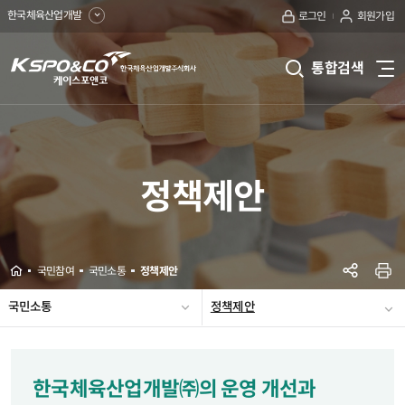
한국체육산업개발
로그인
회원가입
kspo&co
통합검색
전
케
체
메
이
뉴
보
스
기
정책제안
포
앤
코
Home
국민참여
국민소통
정책제안
한
SNS공
프린
국민소통
정책제안
국
고객광장
E-클린센터
설문참여
공모참여
국민심사
프로그램운영제안
체
정책제안
육
한국체육산업개발㈜의 운영 개선과