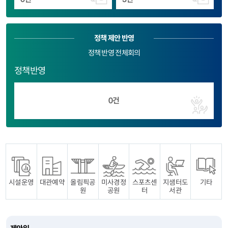
정책 제안 반영
정책 반영 전체회의
정책반영
0건
시설운영
대관예약
올림픽공
미사경정
스포츠센
지샘터도
기타
원
공원
터
서관