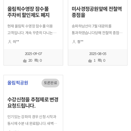
올림픽수영장 잠수풀
미사경정공원앞에 전철역
주차비 할인제도 폐지
종점을
현재 올림픽 수영장 잠수풀 이용
송파하남선이 7월 대광위를
고객입니다. 계속 꾸준히 다니는
통과하였습니다당해 전철역 종점이
회원으로서 이번 주차비 할인 제도
미사역 동측문 입구삼거리로도면상
이**
정**
폐지는 정말 이해하기 어렵습니다.
표기되어 오다가 지난달
이 근처 대중교통이 편리하긴
대광위를통과한 도면에는
2025-09-07
2025-08-05
하지만 역이랑도 멀고 수영처럼
종점부분이
20
0
1
0
짐이 적은게 아니여서 많은
사라졌습니다하남시청에
회원들이 어쩔 수 없이 차를
문의한결과 단순히
가져오는데 주차비 부담까지
전통차량만오가는 차량 기지지화
올림픽공원
토론완료
떠넘기는 건 너
되었습니다하남시청역부터
900여미터거리가 단순기
수강신청을 추첨제로 변경
요청드립니다.
인기있는 강좌의 경우 신청 시작과
동시에 수분 내 완료됩니다. 새벽
(00:10) 까지 기다리고 접속해도