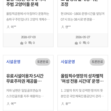
주범 고양이들 문제
조정
올림픽공원에서 아침마다 운동하는
현 09:00 -1800 운영시간을 앞당겨
송파구 주민입니다 고양이 개체수가
07시 또는 08시로 변경을
늘어나면서 새들이 줄어들고
요청드립니다.평일은 06시 부터
이**
안**
있는것이 확연히 느껴집니다 ㅅ같이
개방이 되는데 09시 개방은
운동하는 다른분들도
생활리듬이 깨져, 개방시간 조정이
2026-07-03
2026-05-27
걱정하세요 공원내 고양이 급식소를
어려운지요?
0
0
0
0
없애야한다고 생각합니다 고양이들
중성화시키고 다른곳으로 보내야
합니다 공원 생물 생태계가
시설운영
시설운영
토론완료
토론완료
파괴되고 있어요
유료시설이용자 5시간
올림픽수영장의 성차별적
무료주차권 제공을
‘여성 전용 시간대’ 운영에
제안합니다
대한 즉각 중단 및 시정
저와 남편은 일일골프연습과
1. 고발의 취지 및 강력한 항의의 뜻
요구 권고안
스크린골프를 자주 애용하는
본인은 국민체육진흥공단이 관리·
스포츠센터 신봉자입니다하지만 늘
운영하는 ‘올림픽수영장’이 2026년
여**
유**
망설이고 이용하게 됩니다.왜냐면
현재까지도 오전 시간대