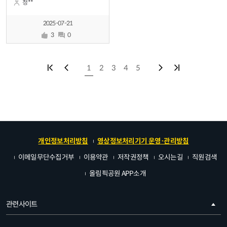
정**
순식간에 대기 인원이 400명을
넘습니다.이런 경우에는 선착순의
2025-07-21
의미가 없어 보입니다. 만약 자동화
3
0
툴로 신청하는 사례가 있다면
일반적인 방법으로는 신청 자체가
1
2
3
4
5
불가 합니다.그래서 1
첫페이지
이전페이지
다음페이지
마지막페이지
개인정보처리방침
영상정보처리기기 운영·관리방침
이메일무단수집거부
이용약관
저작권정책
오시는길
직원검색
올림픽공원 APP소개
관련사이트