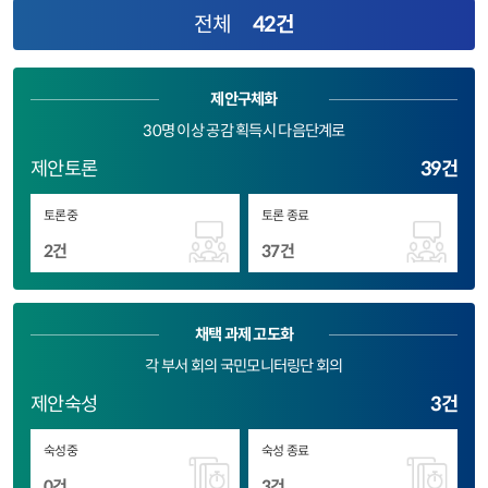
전체
42건
제안구체화
30명 이상 공감 획득시 다음단계로
제안토론
39건
토론중
토론 종료
2건
37건
채택 과제 고도화
각 부서 회의 국민모니터링단 회의
제안숙성
3건
숙성중
숙성 종료
0건
3건