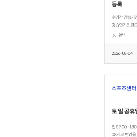
등록
수영장 강습기간
강습연기인원으로
충원하면 센터 
황**
있는 회원들도 
단지 행정 불편
2026-08-04
스포츠센터
토 일 공휴
현 09:00 -1
08시로 변경을