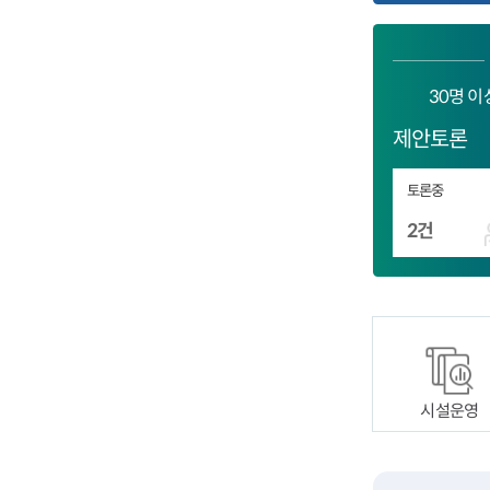
30명 
제안토론
토론중
2건
시설운영