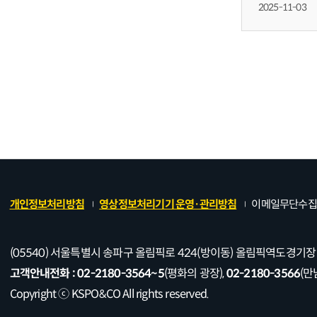
조속히 신호등을
2025-11-03
혼잡시간 만이
개인정보처리방침
영상정보처리기기 운영·관리방침
이메일무단수집
(05540) 서울특별시 송파구 올림픽로 424(방이동) 올림픽역도경기장
고객안내전화 :
02-2180-3564~5
(평화의 광장),
02-2180-3566
(만
Copyright ⓒ KSPO&CO All rights reserved.