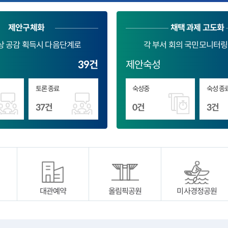
제안구체화
채택 과제 고도화
이상 공감 획득시 다음단계로
각 부서 회의 국민모니터링
39건
제안숙성
토론 종료
숙성중
숙성 종
37건
0건
3건
대관예약
올림픽공원
미사경정공원