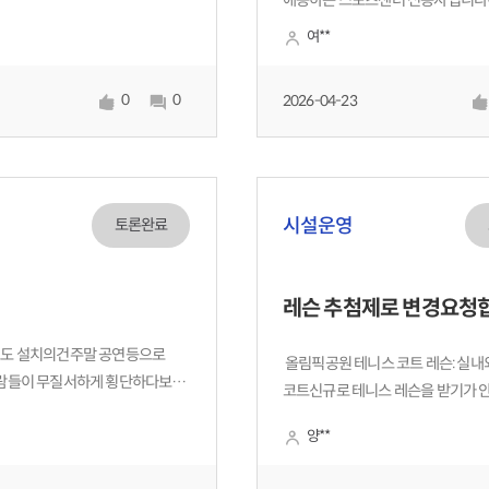
애용하는 스포츠센터 신봉자입니다
09시 개방은 생활리듬이 깨져,
망설이고 이용하게 됩니다.왜냐면
여**
이 어려운지요?
무료주차이용권이없어서 입니다주
오쳔원할인권이라고 해서. 3시간을
0
0
2026-04-23
10시간을 이용하던 무조건 오천원
할인권입니다시설이용하고
오래머무시는분들에게는 좋을
시설운영
토론완료
레슨 추첨제로 변경요청
보도 설치의건주말 공연등으로
올림픽공원 테니스 코트 레슨: 실내
사람들이 무질서하게 횡단하다보니
코트신규로 테니스 레슨을 받기가 
안되고 뒤로 올림픽공원 동문
이유는 이전달 레슨회원이 포기 하
하여 우회전 차량 좌회전 차량
양**
계속 이어 갑니다.시설은 분명 전국
하여 사고의 위험이 있으니
위한것인데 단지 계속 하던 인원이