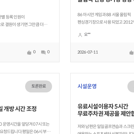
86 아시안 게임과 88 서울 올림픽
별 등록 인원이
펜싱경기장으로 사용 되었고 2012
 결원이 생기면 그만큼 더
올림픽 펜싱경기장으로 불려왔으나
수익도 늘고 강습하려고 대기하고
오**
핸드볼협회에 의해 10년간 명명권 
좋은데 왜 안받는지 모르겠네요.
핸드볼 경기장으로 병행 사용되었으
 때문인가요?
0
0
계약이 종료된 후 NHN 링크와 새로
2026-07-11
따라 티켓 링크 라이브 아레나 라는 
시설운영
토론완료
유료시설이용자 5시간
일 개방 시간 조정
무료주차권 제공을 제안
800 운영시간을 앞당겨 07시 또는
저와 남편은 일일골프연습과 스크
 요청드립니다.평일은 06시 부터