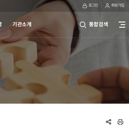
로그인
회원가입
영
기관소개
통합검색
전
체
메
뉴
보
기
SNS공
프린