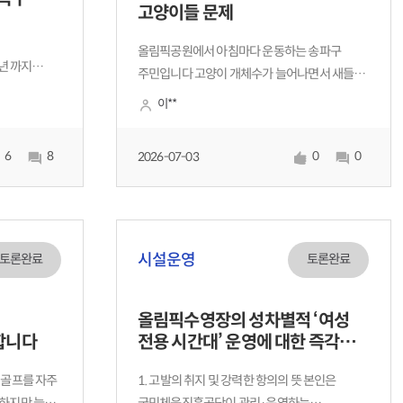
고양이들 문제
올림픽공원에서 아침마다 운동하는 송파구
년 까지
주민입니다 고양이 개체수가 늘어나면서 새들이
줄어들고 있는것이 확연히 느껴집니다 ㅅ같이
이**
계약에 따라
운동하는 다른분들도 걱정하세요 공원내 고양이
나 명명권
급식소를 없애야한다고 생각합니다 고양이들
6
8
0
0
운 계약에
2026-07-03
중성화시키고 다른곳으로 보내야 합니다 공원
명
생물 생태계가 파괴되고 있어요
시설운영
토론완료
토론완료
올림픽수영장의 성차별적 ‘여성
합니다
전용 시간대’ 운영에 대한 즉각
중단 및 시정 요구 권고안
린골프를 자주
1. 고발의 취지 및 강력한 항의의 뜻 본인은