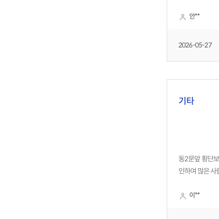
개방이 되는데 
안**
개방시간 조정
2026-05-27
기타
동2문앞 횡단
인하여 많은 
차량 통행이 잘
교차로까지 혼잡
이**
병목현상으로 인