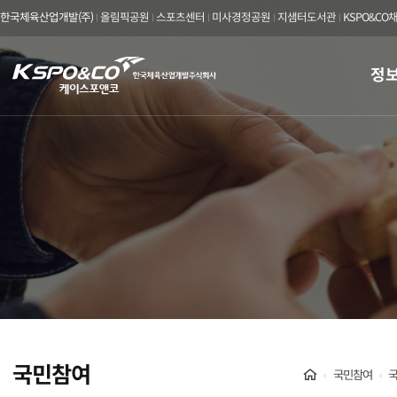
한국체육산업개발(주)
올림픽공원
스포츠센터
미사경정공원
지샘터도서관
KSPO&CO
kspo&co
정
케
이
스
포
앤
코
한
국
국민참여
Home
국민참여
체