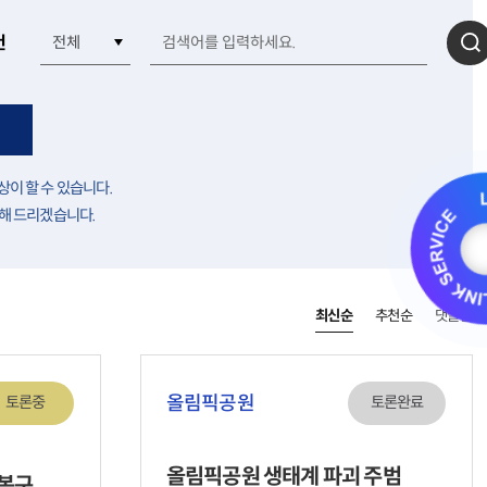
건
검
상이 할 수 있습니다.
해 드리겠습니다.
최신순
추천순
댓글순
올림픽공원
토론중
토론완료
올림픽공원 생태계 파괴 주범
 복구