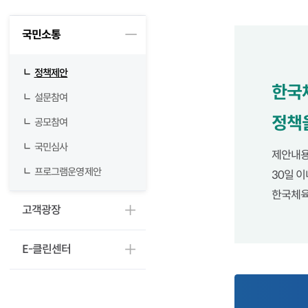
육
정책제안
국민소통
산
업
정책제안
한국
설문참여
개
정책
공모참여
발
국민심사
제안내용
주
프로그램운영제안
30일 
식
한국체육
회
고객광장
사
E-클린센터