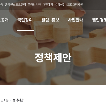
채용
온라인스포츠센터
온라인예약
대관예약
수강신청
프로그램제안
보공개
국민참여
알림·홍보
사업안내
열린경
정책제안
국민소통
정책제안