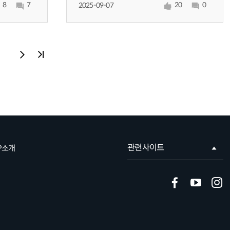
8
7
20
0
청합니다.
2025-09-07
많은 회원들이 어쩔 수 없이 차를 가져오는데
주차비 부담까지 떠넘기는 건 너
다음페이지
마지막페이지
관련사이트
P소개
페
유
인
이
투
스
스
브
타
북
그
램