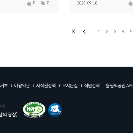
 설치해 주시던가 힘들면
0
0
있습니다.각 레슨 추첨제로 변경요
2025-09-18
라도 신호수를 배치
그리고 코드 사용도 추첨제로 변경
1
2
3
4
5
첫페이지
이전페이지
거부
이용약관
저작권정책
오시는길
직원검색
올림픽공원 AP
 내
남의 광장)