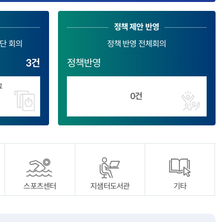
정책 제안 반영
단 회의
정책 반영 전체회의
3건
정책반영
료
0건
스포츠센터
지샘터도서관
기타