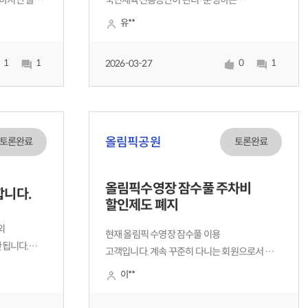
하지만 늘
국민체육진흥공단이 관리·운영하는
‘올림픽수영장’이 2026년 현재까지도 오전
유**
차
시간대(09:00~11:50)를 ‘여성 전용’으로
 이용하던
지정하여 남성 시민의 이용을 원천 배제하고 있는
1
1
0
1
2026-03-27
을 내야하는
작금의 사태에 대해 깊은 분노와 경악을 금치
못하는바, 이를 명백
올림픽공원
토론완료
토론완료
올림픽수영장 잠수풀 주차비
합니다.
할인제도 폐지
외
현재 올림픽 수영장 잠수풀 이용
안됩니다.
고객입니다. 계속 꾸준히 다니는 회원으로서 이번
지않는 이상
주차비 할인 제도 폐지는 정말 이해하기
이**
민을
어렵습니다.이 근처 대중교통이 편리하긴 하지만
라 특혜가
역이랑도 멀고 수영처럼 짐이 적은게 아니여서