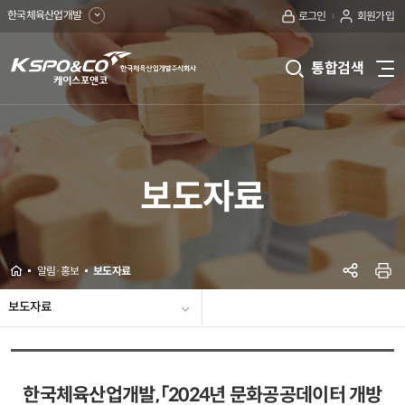
한국체육산업개발
로그인
회원가입
kspo&co
통합검색
전
케
체
메
이
뉴
보
스
기
보도자료
포
앤
코
Home
알림·홍보
보도자료
한
SNS공
프린
공지사항
보도자료
국
사진뉴스
협력기관
역대수상 및 인증기록
홍보동영상
웹진
자주묻는 질문
유실물센터
입찰공고
체
보도자료
육
한국체육산업개발,「2024년 문화공공데이터 개방