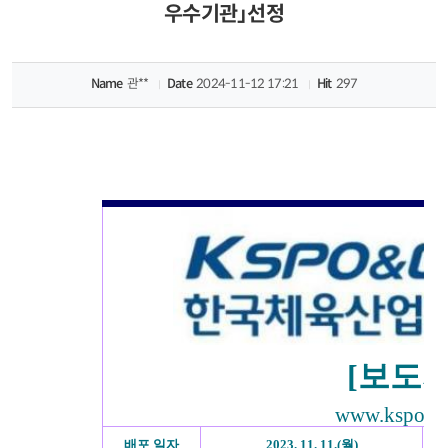
산
우수기관」선정
업
개
Name
관**
Date
2024-11-12 17:21
Hit
297
발
주
식
회
사