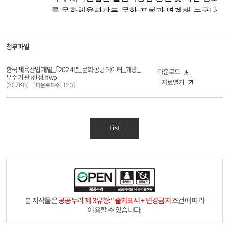
첨부파일
한국체육산업개발_「2024년_문화공공데이터_개방_
다운로드
우수기관」선정.hwp
자료열기
(207KB)
다운로드수
123
List
콘텐츠
하단정보
본 저작물은
공공누리 제 3유형: "출처표시 + 변경금지
조건에 따라
이용할 수 있습니다.