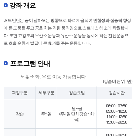
강좌 개요
배드민턴은 공이 날아오는 방향으로 빠르게 움직여 민첩성과 집중력 향상
에 큰 도움을 주고 공을 치는 격한 움직임으로 스트레스 해소에 탁월합니
다. 또한 고강도의 무산소 운동과 유산소 운동을 동시에 하는 전신운동으
로 호흡 순환계 발달에 큰 효과를 주는 운동입니다.
프로그램 안내
좌, 우로 이동 가능합니다.
(강습비 단위 : 원)
배
과정구분
세부구분
강습요일
강습시간
드
민
턴
06:00~07:50
월~금
프
09:00~10:50
강습
주5일
(주2일 단체강습/ 화·
로
11:00~12:50
목)
그
19:00~20:50
램
안
08:00~08:50