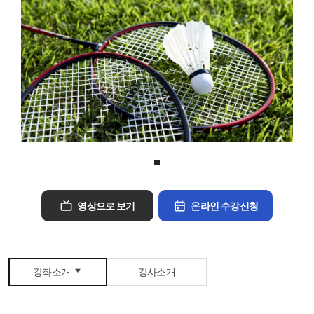
헬스
검도
요가
댄스스포츠
SNPE(바른자세운동)
필라테스
농구
줌바댄스
라인댄스
실내승마교실
영상으로 보기
온라인 수강신청
강좌소개
강사소개