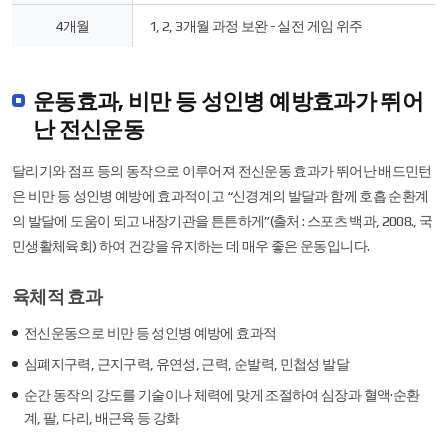
2
개
4개월
1, 2, 3개월 과정 보완 - 실전 게임 위주
월,
3
개
월,
운동효과, 비만 등 성인병 예방효과가 뛰어
4
난 전신운동
개
월
로
달리기와 점프 등의 동작으로 이루어져 전신운동 효과가 뛰어난 배드민턴
구
은 비만 등 성인병 예방에 효과적이고 “신경계의 발달과 함께 호흡 순환계
분
하
의 발달에 도움이 되고 내장기관을 튼튼하게”(출처 : 스포츠 백과, 2008., 국
여
민생활체육회) 하여 건강을 유지하는 데 매우 좋은 운동입니다.
정
보
제
육체적 효과
공
전신운동으로 비만 등 성인병 예방에 효과적
심폐지구력, 근지구력, 유연성, 근력, 순발력, 민첩성 발달
순간 동작의 강도를 기술이나 체력에 맞게 조절하여 심장과 혈액·순환
계, 팔, 다리, 배근육 등 강화