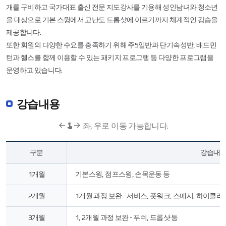
개를 구비하고 국가대표 출신 전문 지도강사를 기용해 성인남녀와 청소년
을 대상으로 기본 스윙에서 고난도 드롭샷에 이르기까지 체계적인 강습을
제공합니다.
또한 회원의 다양한 수요를 충족하기 위해 주5일반과 단기속성반, 배드민
턴과 헬스를 함께 이용할 수 있는 패키지 프로그램 등 다양한 프로그램을
운영하고 있습니다.
강습내용
좌, 우로 이동 가능합니다.
강
구분
강습내
습
내
용
1개월
기본스윙, 점프스윙, 손목운동 등
으
로
2개월
1개월 과정 보완 - 서비스, 풋워크, 스매시, 하이클리
1
개
3개월
1, 2개월 과정 보완 - 푸쉬, 드롭샷 등
월,