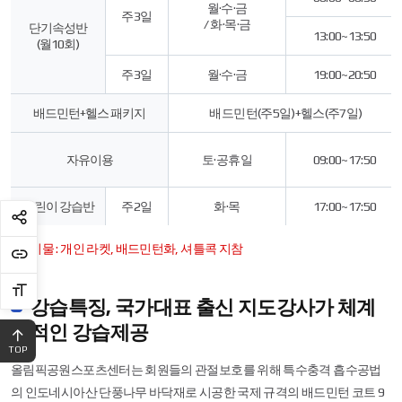
내
월·수·금
주3일
를
/ 화·목·금
단기속성반
13:00~13:50
위
(월10회)
해
구
주3일
월·수·금
19:00~20:50
분
별
배드민턴+헬스 패키지
배드민턴(주5일)+헬스(주7일)
강
습
요
자유이용
토·공휴일
09:00~17:50
일,
강
습
어린이 강습반
주2일
화·목
17:00~17:50
시
간,
강
준비물 : 개인 라켓, 배드민턴화, 셔틀콕 지참
습
비,
대
강습특징, 국가대표 출신 지도강사가 체계
상
정
적인 강습제공
보
TOP
를
올림픽공원스포츠센터는 회원들의 관절보호를 위해 특수충격 흡수공법
제
공
의 인도네시아산 단풍나무 바닥재로 시공한 국제 규격의 배드민턴 코트 9