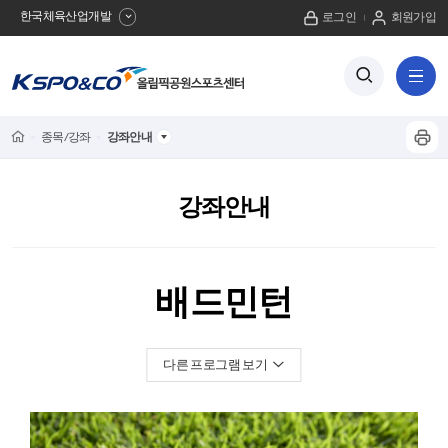
한국체육산업개발
로그인
회원가입
사
검
전
색
체
이
버
메
튼
트
뉴
Home
종목/강좌
강좌안내
프
보
이
기
린
트
름
강좌안내
하
기
뒤
배드민턴
로
로드사이클
댄스로빅
다른 프로그램 보기
배드민턴
탁구
당구
골프