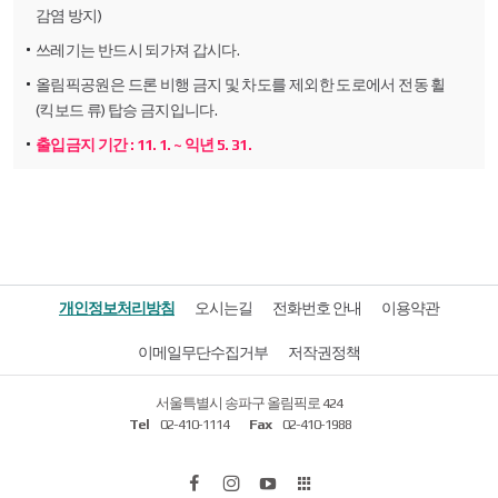
감염 방지)
쓰레기는 반드시 되가져 갑시다.
올림픽공원은 드론 비행 금지 및 차도를 제외한 도로에서 전동 휠
(킥보드 류) 탑승 금지입니다.
출입금지 기간 : 11. 1. ~ 익년 5. 31.
개인정보처리방침
오시는길
전화번호 안내
이용약관
이메일무단수집거부
저작권정책
서울특별시 송파구 올림픽로 424
Tel
02-410-1114
Fax
02-410-1988
페
인
유
올