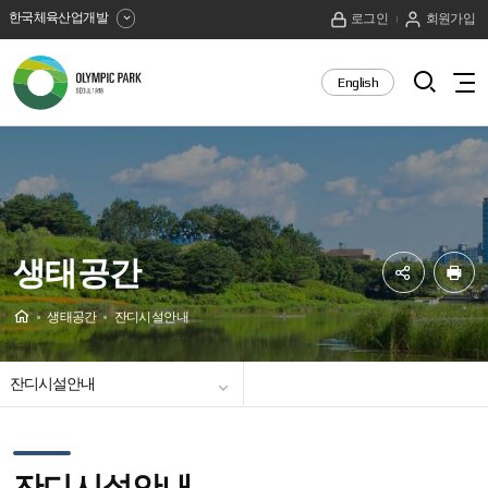
한국체육산업개발
로그인
회원가입
올
검
English
전
색
림
체
열
메
픽
기
뉴
보
공
기
원
생태공간
SNS
프
공
린
Home
생태공간
잔디시설안내
유
트
생태공원소개
하
잔디시설안내
기
장미광장
생태공원 갤러리
잔디시설안내