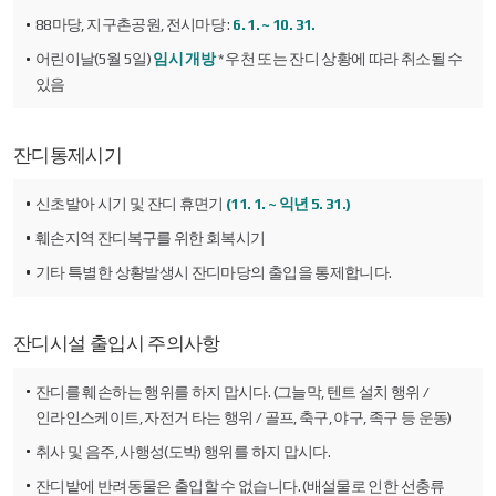
88마당, 지구촌공원, 전시마당 :
6. 1. ~ 10. 31.
어린이날(5월 5일)
임시 개방
* 우천 또는 잔디 상황에 따라 취소될 수
있음
잔디통제시기
신초발아 시기 및 잔디 휴면기
(11. 1. ~ 익년 5. 31.)
훼손지역 잔디복구를 위한 회복시기
기타 특별한 상황발생시 잔디마당의 출입을 통제합니다.
잔디시설 출입시 주의사항
잔디를 훼손하는 행위를 하지 맙시다. (그늘막, 텐트 설치 행위 /
인라인스케이트, 자전거 타는 행위 / 골프, 축구, 야구, 족구 등 운동)
취사 및 음주, 사행성(도박) 행위를 하지 맙시다.
잔디밭에 반려동물은 출입할 수 없습니다. (배설물로 인한 선충류