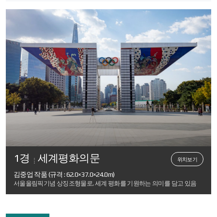
1경
세계평화의문
위치보기
김중업 작품 (규격 : 62.0×37.0×24.0m)
서울올림픽기념 상징조형물로, 세계 평화를 기원하는 의미를 담고 있음