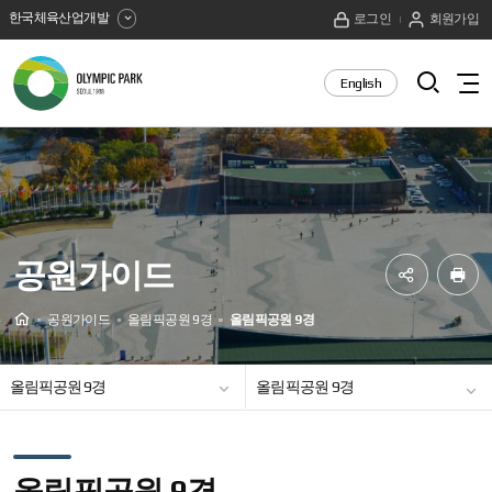
한국체육산업개발
로그인
회원가입
올
검
English
전
색
림
체
열
메
픽
기
뉴
보
공
기
원
공원가이드
SNS
프
공
린
Home
공원가이드
올림픽공원 9경
올림픽공원 9경
유
트
공원이용정보
공원안내도
공원사이버투어
놀이시설
체육시설
편의시설
하
올림픽공원 9경
올림픽공원 9경
기
사랑나무연리목
공원미세먼지정보
주차 및 혼잡도 안내
주차장 예상 이용률 안내
오시는 길
올림픽공원 9경