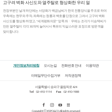
고구려 벽화 사신도와 열주탈로 형상화한 우리 얼
천장부분인 날개 하단에는 서양화가 백금남씨가 한국 전통양식을 주조로 하여
우측에는 현무와 주작, 좌측에는 청룡과 백호를 단청으로 그려서 고구려 벽화
사신도를 형상화 하였고, “세계평화의문” 앞쪽 좌ㆍ우에는 조각가 이승택씨가
만든 열주탈이 각각 30개씩 늘어서서 특유의 익살스러운 표정으로 방문객을
맞이합니다.
개인정보처리방침
오시는길
전화번호 안내
이용약관
이메일무단수집거부
저작권정책
서울특별시 송파구 올림픽로 424
Tel
02-410-1114
Fax
02-410-1988
페
인
유
올
Copyright ⓒ KSPO&CO All rights reserved.
이
스
튜
림