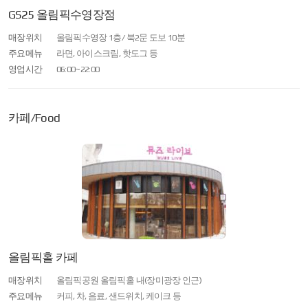
GS25 올림픽수영장점
매장위치
올림픽수영장 1층/ 북2문 도보 10분
주요메뉴
라면, 아이스크림, 핫도그 등
영업시간
06:00~22:00
카페/Food
올림픽홀 카페
매장위치
올림픽공원 올림픽홀 내(장미광장 인근)
주요메뉴
커피, 차, 음료, 샌드위치, 케이크 등