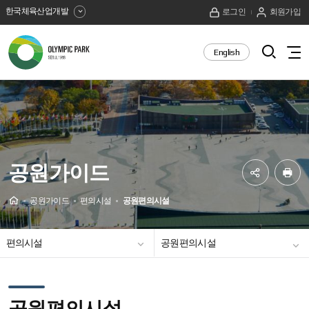
한국체육산업개발
로그인
회원가입
올
검
English
전
색
림
체
열
메
픽
기
뉴
보
공
기
원
공원가이드
SNS
프
공
린
Home
공원가이드
편의시설
공원편의시설
유
트
공원이용정보
공원안내도
공원사이버투어
놀이시설
체육시설
공원이용시설
하
편의시설
공원편의시설
기
올림픽공원 9경
사랑나무연리목
공원미세먼지정보
주차 및 혼잡도 안내
주차장 예상 이용률 안내
오시는 길
편의시설 위치찾기
공원편의시설