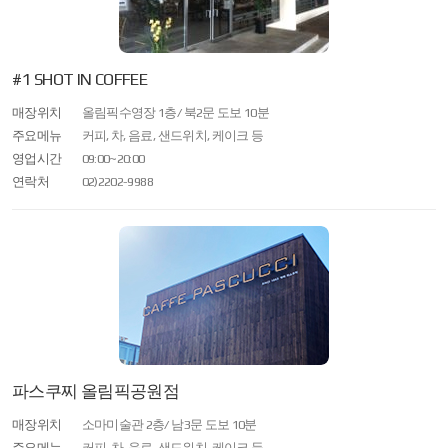
#1 SHOT IN COFFEE
매장위치
올림픽수영장 1층/ 북2문 도보 10분
주요메뉴
커피, 차, 음료, 샌드위치, 케이크 등
영업시간
09:00~20:00
연락처
02)2202-9988
파스쿠찌 올림픽공원점
매장위치
소마미술관 2층/ 남3문 도보 10분
주요메뉴
커피, 차, 음료, 샌드위치, 케이크 등