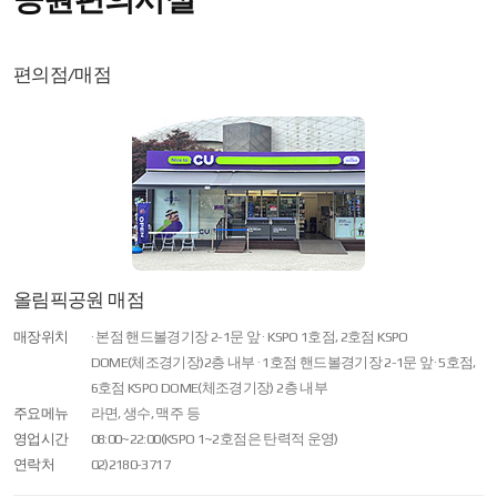
편의점/매점
올림픽공원 매점
매장위치
· 본점 핸드볼경기장 2-1문 앞
· KSPO 1호점, 2호점 KSPO
DOME(체조경기장)2층 내부
· 1호점 핸드볼경기장 2-1문 앞
· 5호점,
6호점 KSPO DOME(체조경기장) 2층 내부
주요메뉴
라면, 생수, 맥주 등
영업시간
08:00~22:00(KSPO 1~2호점은 탄력적 운영)
연락처
02)2180-3717