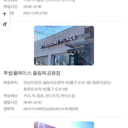
영업시간
09:00~22:00
연락처
0507-1475-6787
투썸플레이스 올림픽공원점
매장위치
만남의광장/ 올림픽공원역 4번출구 도보 3분, 평화의광장/
몽촌토성역 1번출구 도보 5분
주요메뉴
커피, 차, 음료, 샌드위치, 케이크 등
영업시간
08:00~22:00
연락처
02)417-6789(만남)
02)423-6787(평화)