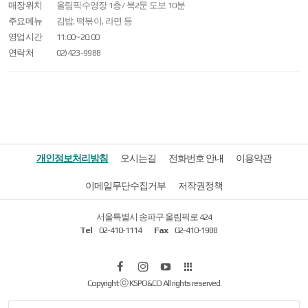
매장위치
올림픽수영장 1층/ 북2문 도보 10분
주요메뉴
김밥, 떡볶이, 라면 등
영업시간
11:00~20:00
연락처
02)423-9988
개인정보처리방침
오시는길
전화번호 안내
이용약관
이메일무단수집거부
저작권정책
서울특별시 송파구 올림픽로 424
Tel
02-410-1114
Fax
02-410-1988
페
인
유
올
Copyright ⓒ KSPO&CO All rights reserved.
이
스
튜
림
스
타
브
픽