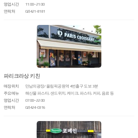
영업시간
11:00~21:00
연락처
02)421-8181
파리크라상 키친
매장위치
만남의광장/ 올림픽공원역 4번출구 도보 3분
주요메뉴
해산물 파스타, 샌드위치, 케이크, 파스타, 커피, 음료 등
영업시간
07:00~22:00
연락처
02)424-0316