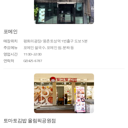
포메인
매장위치
평화의광장/ 몽촌토성역 1번출구 도보 5분
주요메뉴
포메인 쌀국수, 포메인 쌈, 분짜 등
영업시간
11:00~22:00
연락처
02)425-6787
토마토김밥 올림픽공원점