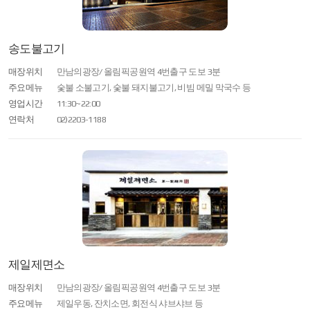
송도불고기
매장위치
만남의광장/ 올림픽공원역 4번출구 도보 3분
주요메뉴
숯불 소불고기, 숯불 돼지불고기, 비빔 메밀 막국수 등
영업시간
11:30~22:00
연락처
02)2203-1188
제일제면소
매장위치
만남의광장/ 올림픽공원역 4번출구 도보 3분
주요메뉴
제일우동, 잔치소면, 회전식 샤브샤브 등