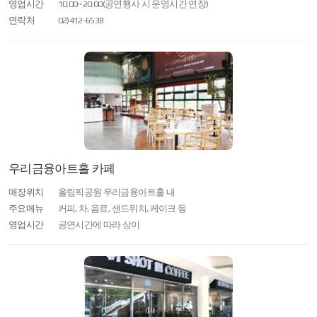
영업시간
10:00~20:00(공연행사 시 운영시간 연장)
연락처
02)412-6538
우리금융아트홀 카페
매장위치
올림픽공원 우리금융아트홀 내
주요메뉴
커피, 차, 음료, 샌드위치, 케이크 등
영업시간
공연시간에 따라 상이