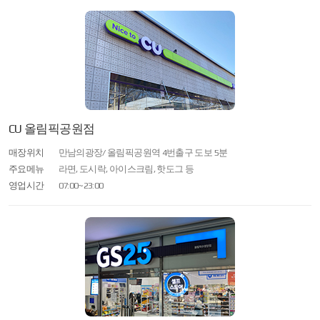
CU 올림픽공원점
매장위치
만남의광장/ 올림픽공원역 4번출구 도보 5분
주요메뉴
라면, 도시락, 아이스크림, 핫도그 등
영업시간
07:00~23:00