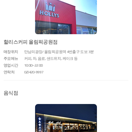
할리스커피 올림픽공원점
매장위치
만남의광장/ 올림픽공원역 4번출구 도보 3분
주요메뉴
커피, 차, 음료, 샌드위치, 케이크 등
영업시간
10:00~22:00
연락처
02)420-9997
음식점