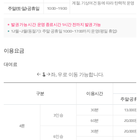
구분
계절, 기상여건 등에 따라 탄력적 운영
(평일
주말(토·일)·공휴일
10:00~19:00
(화
~
금)/
발권 가능 시간: 운영 종료시간 1시간 전까지 발권 가능
주말
12월~2월(동절기): 주말·공휴일 10:00~17:00까지 운영(평일 휴업)
(토
·
일)),
시간,
이용요금
비고를
나타낸
표입니다.
대여료
좌, 우로 이동 가능합니다.
대여료
-
구분
이용시간
구분,
주말·공휴
이용시간,
이용요금
(평일/
30분
13,000원
주말
3인승
·
60분
20,000원
공휴일),
4륜
비고를
30분
20,000원
나타낸
6인승
표입니다.