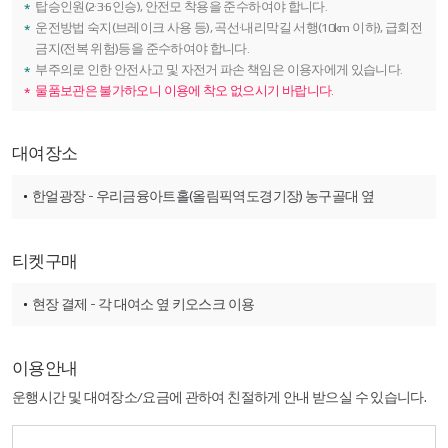
비고를
탑승인원(2·3·6인승), 안전모 착용을 준수하여야 합니다.
나타낸
운전방법 숙지(브레이크 사용 등), 곡선·내리막길 서행(10km 이하), 급회전
표입니다.
금지(전복 위험)등을 준수하여야 합니다.
부주의로 인한 안전사고 및 자전거 파손 책임은 이용자에게 있습니다.
물품보관은 불가하오니 이용에 착오 없으시기 바랍니다.
대여장소
한얼광장 - 우리금융아트홀(올림픽역도경기장) 농구골대 옆
티켓구매
현장 결제 - 각 대여소 옆 키오스크 이용
이용안내
운행시간 및 대여장소/요금에 관하여 친절하게 안내 받으실 수 있습니다.