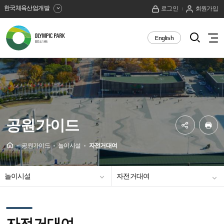
한국체육산업개발
로그인
회원가입
올
검
English
전
색
림
체
열
메
픽
기
뉴
보
공
기
원
공원가이드
SNS
프
공
린
Home
공원가이드
놀이시설
자전거대여
유
트
공원이용정보
공원안내도
공원사이버투어
하
놀이시설
자전거대여
기
체육시설
편의시설
올림픽공원 9경
사랑나무연리목
공원미세먼지정보
주차 및 혼잡도 안내
주차장 예상 이용률 안내
오시는 길
자전거대여