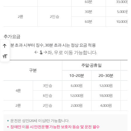
60분
33,000원
30분
5,000원
2륜
2인승
60분
10,000원
추가요금
10분 초과 시부터 징수, 30분 초과 시는 정상 요금 적용
좌, 우로 이동 가능합니다.
추가요금
주말·공휴일
-
구분
구분
10~20분
20~30분
1
(4륜,
2륜)
탑승인원,
3인승
6,000원
12,000원
이용시간,
4륜
평일
6인승
12,000원
18,000원
(월
~
2륜
2인승
2,000원
4,000원
금)
과
주말
운전은 성인(20세 이상)만 가능합니다.
·
장애인 이용 시 안전운행 가능한 보호자 동승 및 운전 필수
공휴일,