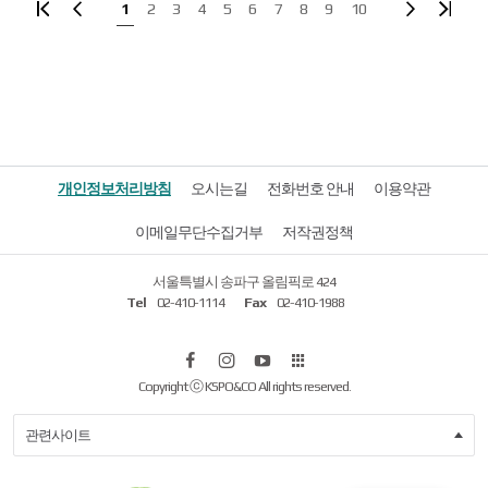
1
2
3
4
5
6
7
8
9
10
처음
이전
다음페이지
마지막
개인정보처리방침
오시는길
전화번호 안내
이용약관
이메일무단수집거부
저작권정책
서울특별시 송파구 올림픽로 424
Tel
02-410-1114
Fax
02-410-1988
페
인
유
올
Copyright ⓒ KSPO&CO All rights reserved.
이
스
튜
림
스
타
브
픽
관련사이트
북
그
공
램
원