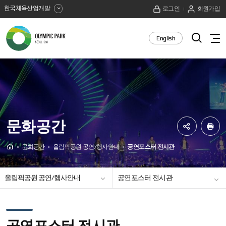
한국체육산업개발
로그인
회원가입
올
검
English
전
색
림
체
열
메
픽
기
뉴
보
공
기
원
문화공간
SNS
프
공
린
Home
문화공간
올림픽공원 공연/행사안내
공연포스터 전시관
유
트
일정안내
공연장안내
시설대관
하
올림픽공원 공연/행사안내
공연포스터 전시관
기
문화/예술시설
조각작품갤러리
공연장 투어 프로그램
공연포스터 전시관