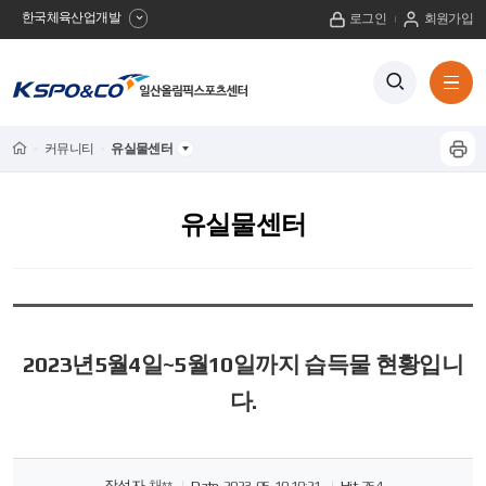
한국체육산업개발
로그인
회원가입
사
검
전
색
체
이
버
메
튼
트
뉴
Home
커뮤니티
유실물센터
프
보
이
기
린
트
름
유실물센터
하
기
2023년5월4일~5월10일까지 습득물 현황입니
다.
작성자
채**
Date
2023-05-10 10:21
Hit
764