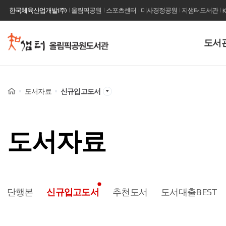
한국체육산업개발(주)
올림픽공원
스포츠센터
미사경정공원
지샘터도서관
사
도서
이
트
이
Home
도서자료
신규입고도서
름
도서자료
단행본
신규입고도서
추천도서
도서대출BEST