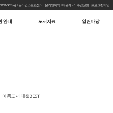
KSPO&CO채용
온라인스포츠센터
온라인예약
대관예약
수강신청
프로그램제안
관 안내
도서자료
열린마당
아동도서 대출BEST