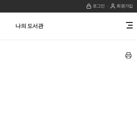
로그인
회원가입
나의 도서관
전
체
메
뉴
보
기
프
린
트
하
기