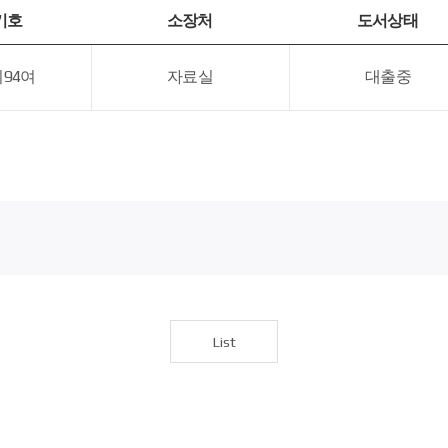
기호
소장처
도서상태
 이94여
자료실
대출중
List