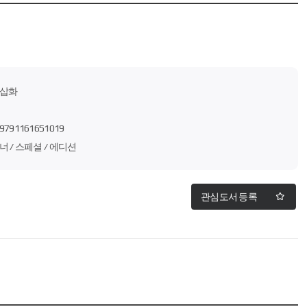
삽화
9791161651019
너 / 스페셜 / 에디션
관심도서 등록