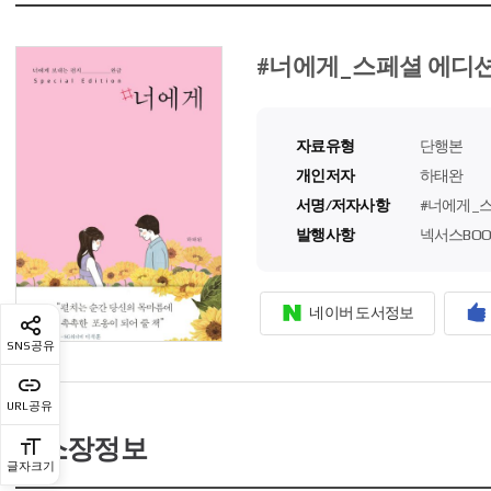
단
행
본
#너에게_스페셜 에디션
자료유형
단행본
개인저자
하태완
서명/저자사항
#너에게_스
발행사항
넥서스BOO
네이버 도서정보
SNS공유
URL공유
소장정보
글자크기