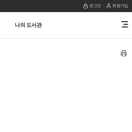
로그인
회원가입
나의 도서관
전
체
메
뉴
보
기
프
린
트
하
기