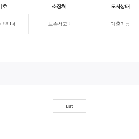
기호
소장처
도서상태
하883너
보존서고3
대출가능
List