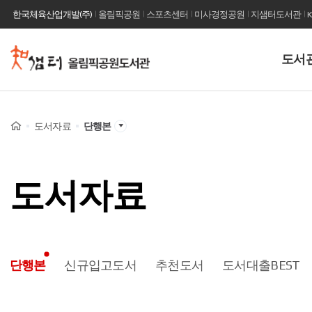
한국체육산업개발(주)
올림픽공원
스포츠센터
미사경정공원
지샘터도서관
사
도서
이
트
이
Home
도서자료
단행본
름
도서자료
단행본
신규입고도서
추천도서
도서대출BEST