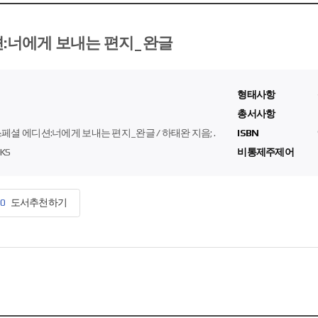
:너에게 보내는 편지_완글
형태사항
총서사항
페셜 에디션:너에게 보내는 편지_완글 / 하태완 지음; .
ISBN
KS
비통제주제어
0
도서추천하기