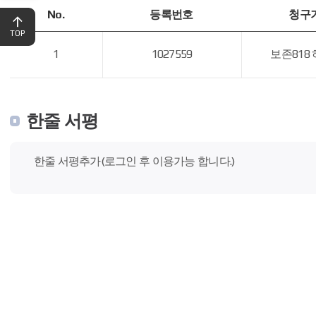
No.,
No.
등록번호
청구
등
록
TOP
번
1
1027559
보존818 
호,
청
구
기
호,
한줄 서평
소
장
처,
한줄 서평추가(로그인 후 이용가능 합니다.)
도
서
상
태,
반
납
예
정
일,
예
약