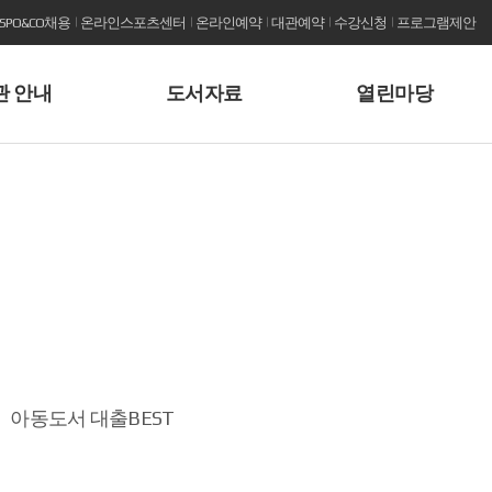
KSPO&CO채용
온라인스포츠센터
온라인예약
대관예약
수강신청
프로그램제안
관 안내
도서자료
열린마당
아동도서 대출BEST