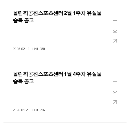
게
시
올림픽공원스포츠센터 2월 1주차 유실물
글
습득 공고
검
상
색
세
다
보
운
새
기
작
2026-02-11
Hit
280
로
창
성
드
으
일
로
올림픽공원스포츠센터 1월 4주차 유실물
보
습득 공고
기
상
세
다
보
운
새
기
작
2026-01-29
Hit
296
로
창
성
드
으
일
로