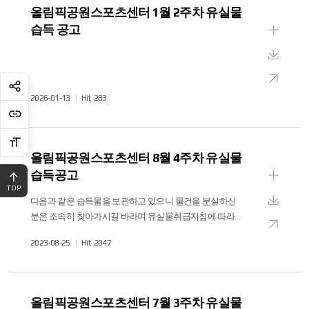
올림픽공원스포츠센터 1월 2주차 유실물
보
습득 공고
기
상
세
다
보
운
새
기
작
2026-01-13
Hit
283
로
창
성
드
으
일
로
올림픽공원스포츠센터 8월 4주차 유실물
보
습득공고
기
상
TOP
다음과 같은 습득물을 보관하고 있으니 물건을 분실하신
세
다
분은 조속히 찾아가시길 바라며 유실물취급지침에 따라
보
운
6개월 자체보관 후 처분됨을 알려드립니다. 문의사항은 02-
새
기
작
2023-08-25
Hit
2047
로
2180-3774로 연락주시기 바랍니다. 접수일자 품 명 수 량
창
성
습득장소 형상 &middot; 모양 &middot; 색채 &middot; 품질
드
으
일
&middot; 특징 등 비 고 2023. 08. 22. 반지 1 남자락카 상호명,
로
색상 등으로 확인가능
올림픽공원스포츠센터 7월 3주차 유실물
보