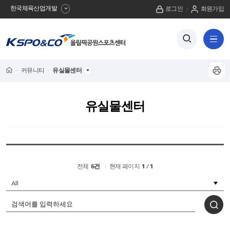
한국체육산업개발
로그인
회원가입
사
검
전
색
체
이
버
메
튼
트
뉴
Home
커뮤니티
유실물센터
프
보
이
기
린
트
름
유실물센터
하
기
전체
6건
현재 페이지
1 / 1
유
실
물
센
터