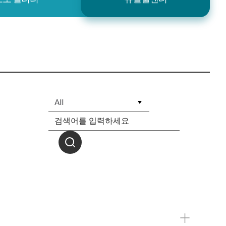
유
실
물
센
Search
터
게
시
글
검
색