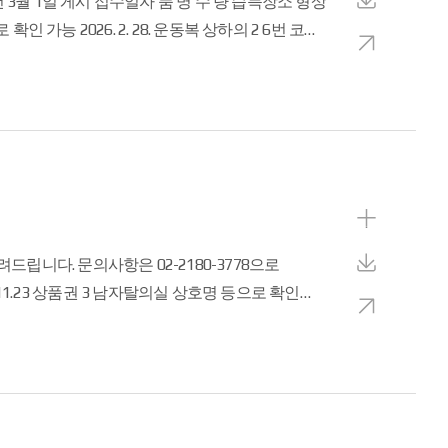
세
다
보
운
새
기
로
창
드
으
로
보
기
상
니다. 문의사항은 02-2180-3778으로
세
다
보
운
새
기
로
창
드
으
로