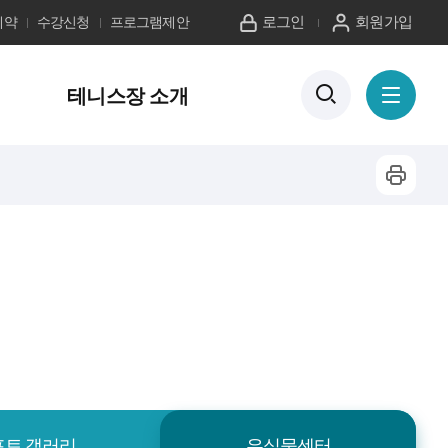
로그인
회원가입
예약
수강신청
프로그램제안
검
테니스장 소개
전
색
체
버
메
튼
뉴
프
보
기
린
트
하
기
포토 갤러리
유실물센터