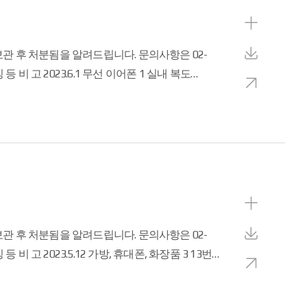
보
기
상
 후 처분됨을 알려드립니다. 문의사항은 02-
세
다
보
운
새
기
로
창
드
으
로
보
기
상
 후 처분됨을 알려드립니다. 문의사항은 02-
세
다
보
운
새
기
로
창