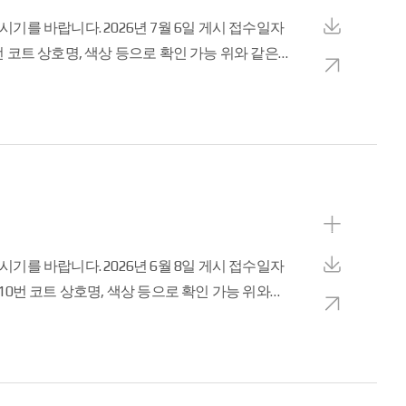
상
세
다
보
운
0-3778 로
새
기
로
창
드
으
로
보
기
상
세
다
보
운
-2180-3778 로
새
기
로
창
드
으