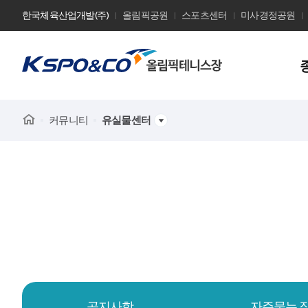
한국체육산업개발(주)
올림픽공원
스포츠센터
미사경정공원
사
이
트
Home
커뮤니티
유실물센터
이
름
공지사항
자주묻는 