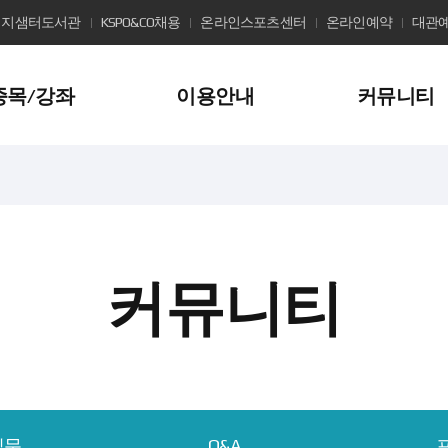
지샘터도서관
KSPO&CO채용
온라인스포츠센터
온라인예약
대관
종목/강좌
이용안내
커뮤니티
커뮤니티
질문
Q&A