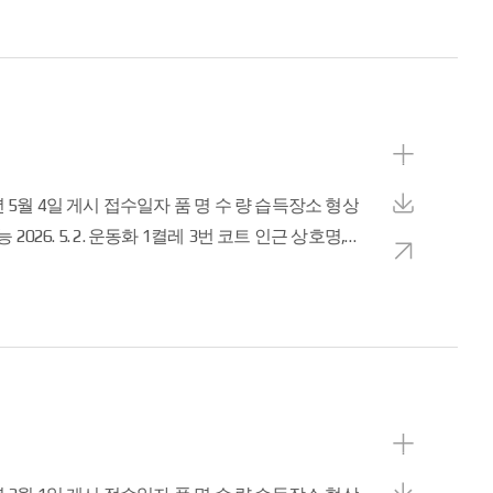
로
창
드
으
로
보
기
상
세
다
보
운
새
기
로
창
드
으
로
보
기
상