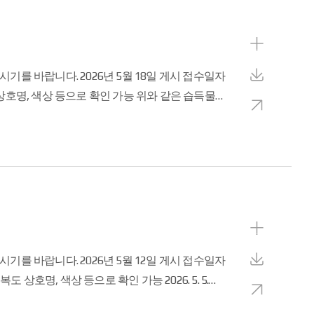
로
보
기
상
세
다
보
운
요.
새
기
로
창
드
으
로
보
기
상
세
다
보
운
새
기