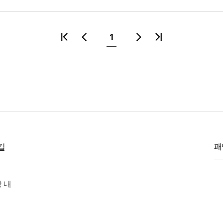
1
첫
이
다
마
페
전
음
지
이
페
페
막
지
이
이
페
지
지
이
지
길
패
장 내