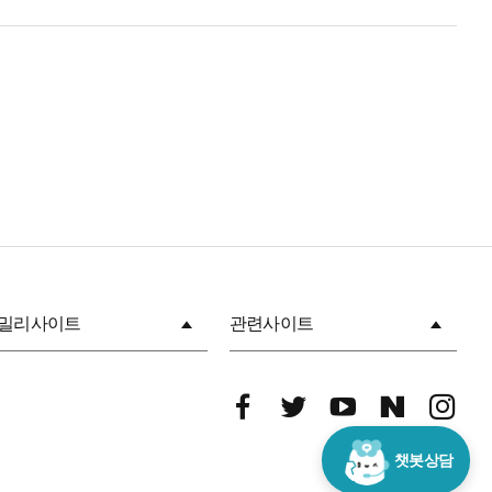
드
으
로
보
기
밀리사이트
관련사이트
페
트
유
네
인
이
위
투
이
스
스
터
브
버
타
챗봇상담
북
그
램