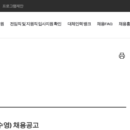
프로그램제안
지원
전임직 및 지원직 입사지원 확인
대체인력 뱅크
채용FAQ
채용홍
프
린
트
하
기
영) 채용공고