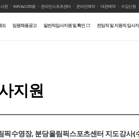
도서관
KSPO&CO채용
온라인스포츠센터
온라인예약
대관예약
수강신청
제도
임원채용공고
일반직입사지원 및 확인
전임직 및 지원직 입사
입사지원
림픽수영장, 분당올림픽스포츠센터 지도강사(수