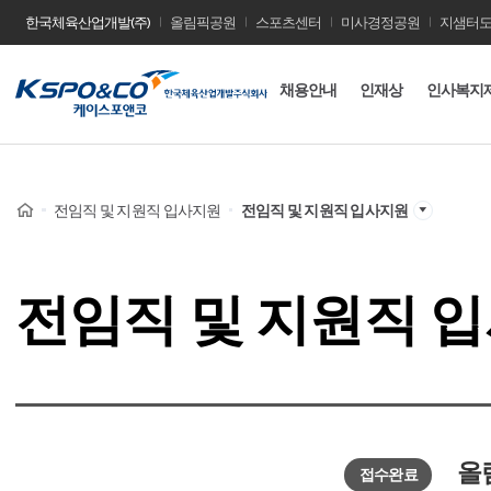
한국체육산업개발(주)
올림픽공원
스포츠센터
미사경정공원
지샘터
사
채용안내
인재상
인사복지
이
트
이
Home
전임직 및 지원직 입사지원
전임직 및 지원직 입사지원
름
전임직 및 지원직 
올
접수완료