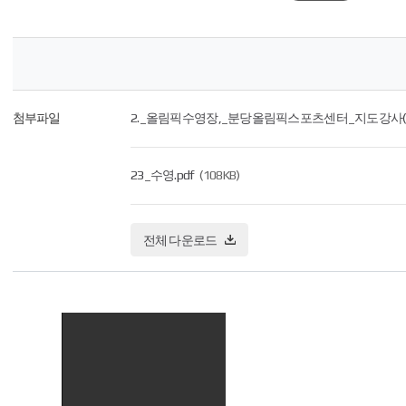
첨부파일
2._올림픽수영장,_분당올림픽스포츠센터_지도강사(수
23_수영.pdf
(108KB)
전체 다운로드