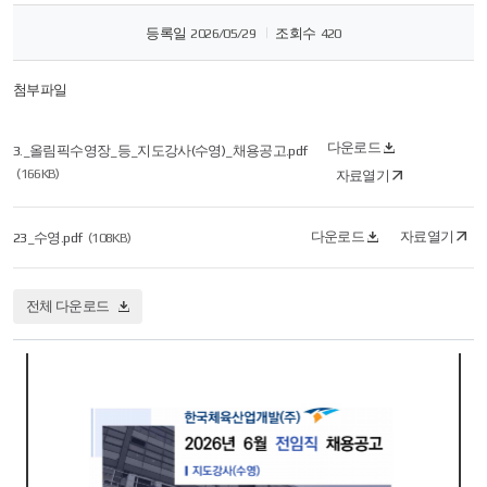
등록일
2026/05/29
조회수
420
첨부파일
다운로드
3._올림픽수영장_등_지도강사(수영)_채용공고.pdf
(166KB)
자료열기
다운로드
자료열기
23_수영.pdf
(108KB)
전체 다운로드