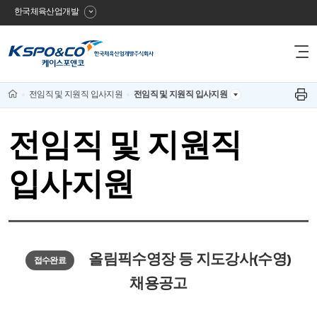
한국체육산업개발
사
전
이
체
메
트
뉴
Home
전임직 및 지원직 입사지원
전임직 및 지원직 입사지원
프
보
린
이
기
트
하
전임직 및 지원직
름
기
입사지원
올림픽수영장 등 지도강사(수영)
접수완료
채용공고