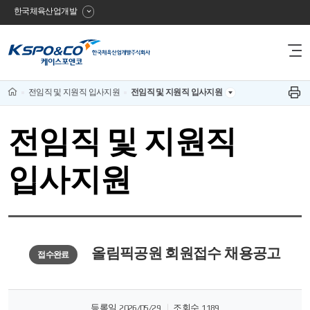
한국체육산업개발
사
전
이
체
메
트
뉴
Home
전임직 및 지원직 입사지원
전임직 및 지원직 입사지원
프
보
린
이
기
트
하
전임직 및 지원직
름
기
입사지원
올림픽공원 회원접수 채용공고
접수완료
등록일
2026/05/29
조회수
1189