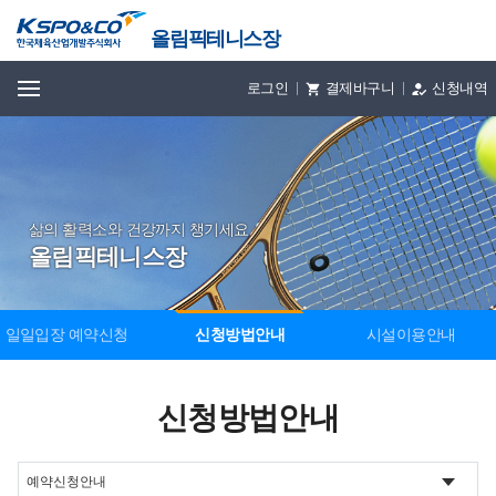
올림픽테니스장
전체메뉴
로그인
결제바구니
신청내역
삶의 활력소와 건강까지 챙기세요
올림픽테니스장
일일입장 예약신청
신청방법안내
시설이용안내
신청방법안내