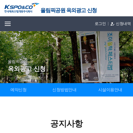
올림픽공원 옥외광고 신청
전체메뉴
로그인
신청내역
올림픽공원
옥외광고 신청
예약신청
신청방법안내
시설이용안내
공지사항