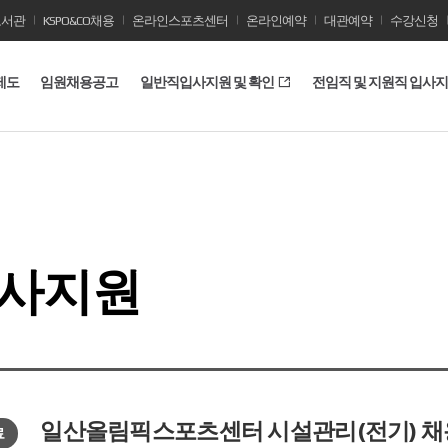
도서관
KSPO&CO채용
온라인스포츠센터
온라인예약
대관예약
수강신청
제도
임원채용공고
일반직입사지원 및 확인
전임직 및 지원직 입사
입사지원
일산올림픽스포츠센터 시설관리(전기) 
료