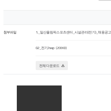
첨부파일
1._일산올림픽스포츠센터_시설관리(전기)_채용공고.
02_전기.hwp
(208KB)
전체 다운로드