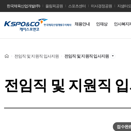
한국체육산업개발(주)
올림픽공원
스포츠센터
미사경정공원
지샘터
사
채용안내
인재상
인사복지
이
트
이
Home
전임직 및 지원직 입사지원
전임직 및 지원직 입사지원
름
전임직 및 지원직 
접수완