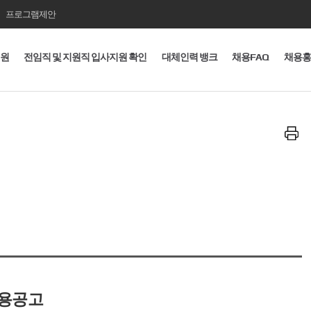
프로그램제안
지원
전임직 및 지원직 입사지원 확인
대체인력 뱅크
채용FAQ
채용홍
프
린
트
하
기
채용공고