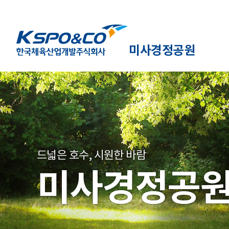
미사경정공원
드넓은 호수, 시원한 바람
미사경정공