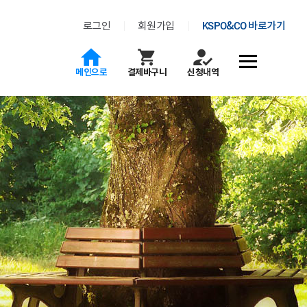
로그인
회원가입
KSPO&CO 바로가기
전체메뉴
메인으로
결제바구니
신청내역