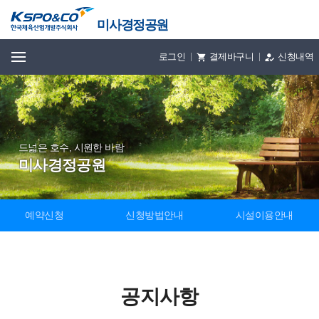
미사경정공원
전체메뉴
로그인
결제바구니
신청내역
드넓은 호수, 시원한 바람
미사경정공원
예약신청
신청방법안내
시설이용안내
공지사항