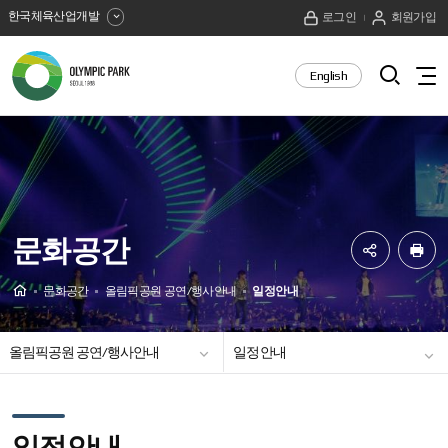
한국체육산업개발
로그인
회원가입
올
검
English
전
색
림
체
열
메
픽
기
뉴
보
공
기
원
문화공간
SNS
프
공
린
Home
문화공간
올림픽공원 공연/행사안내
일정안내
유
트
하
올림픽공원 공연/행사안내
일정안내
기
문화/예술시설
조각작품갤러리
공연장 투어 프로그램
공연장안내
시설대관
공연포스터 전시관
일정안내