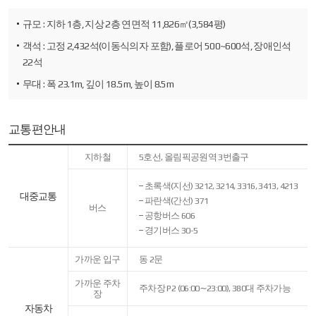
규모 : 지하 1층, 지상 2층 연면적 11,826㎡(3,584평)
객석 : 고정 2,432석(이동식의자 포함), 플로어 500~600석, 장애인석
22석
무대 : 폭 23.1m, 깊이 18.5m, 높이 8.5m
교통편안내
교통편안내
지하철
5호선, 올림픽공원역 3번출구
-
대중교통,
자동차에
초록색(지선) 3212, 3214, 3316, 3413, 4213
관한
대중교통
파란색(간선) 371
표입니다.
버스
공항버스 606
경기버스 30-5
가까운 입구
동 2문
가까운 주차
주차장 P2 (06:00∼23:00), 380대 주차가능
장
자동차