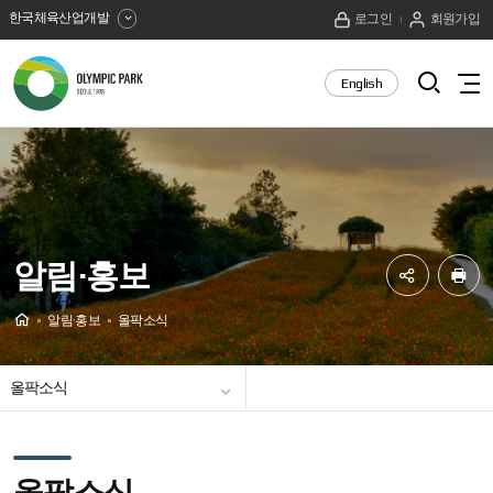
한국체육산업개발
로그인
회원가입
올
검
English
전
색
림
체
열
메
픽
기
뉴
보
공
기
원
알림·홍보
SNS
프
공
린
Home
알림·홍보
올팍소식
유
트
하
올팍소식
기
보도자료
홍보동영상
포토갤러리
PI소개
올팍소식