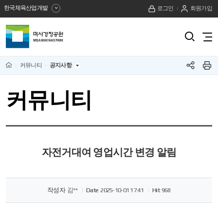
한국체육산업개발
로그인
회원가입
미
검
전
색
사
체
열
메
기
경
Home
커뮤니티
공지사항
뉴
SNS
프
보
린
정
공
기
트
커뮤니티
유
하
공
기
원
자전거대여 영업시간 변경 알림
작성자
김**
Date
2025-10-01 17:41
Hit
968