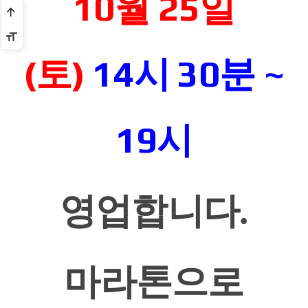
10월 25일
(토)
14시 30
분 ~
19시
영업합니다
.
마라톤으로