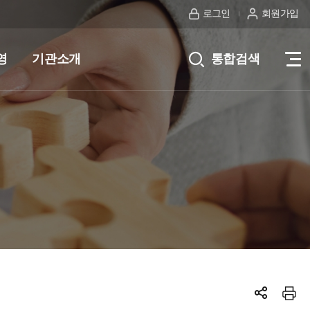
로그인
회원가입
영
기관소개
통합검색
전
체
메
뉴
보
기
SNS공
프린