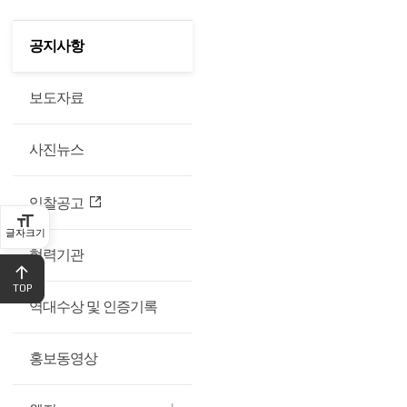
육
공지사항
공지사항
산
업
보도자료
개
사진뉴스
발
입찰공고
주
글자크기
식
협력기관
회
TOP
역대수상 및 인증기록
사
홍보동영상