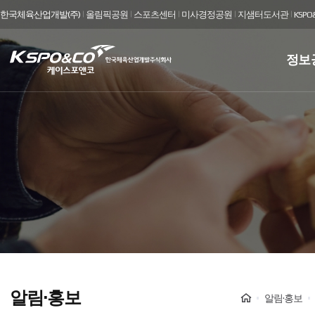
한국체육산업개발(주)
올림픽공원
스포츠센터
미사경정공원
지샘터도서관
KSP
kspo&co
정보
케
이
스
포
앤
코
한
국
알림·홍보
Home
알림·홍보
체