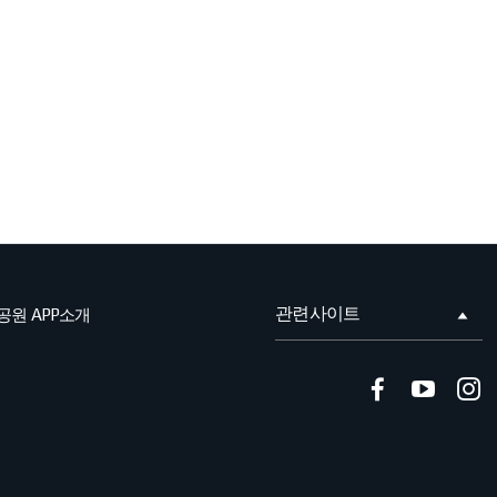
관련사이트
공원 APP소개
페
유
이
투
스
브
북