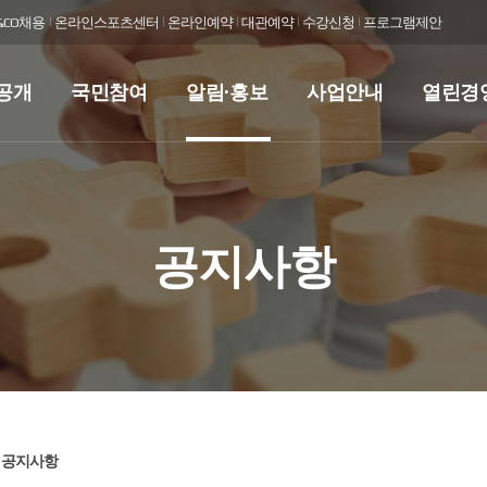
O&CO채용
온라인스포츠센터
온라인예약
대관예약
수강신청
프로그램제안
공개
국민참여
알림·홍보
사업안내
열린경
공지사항
공지사항