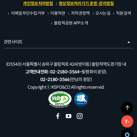
개인정보처리방침
영상정보처리기기 운영·관리방침
이메일무단수집거부
이용약관
저작권정책
오시는길
직원검색
올림픽공원 APP소개
관련사이트
(05540) 서울특별시 송파구 올림픽로 424(방이동) 올림픽역도경기장 내
고객안내전화 :
02-2180-3564~5
(평화의 광장),
02-2180-3566
(만남의 광장)
Copyright ⓒ KSPO&CO All rights reserved.
페
유
인
이
투
스
스
브
타
북
그