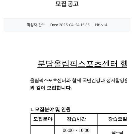
산
모집 공고
업
개
작성자
관**
Date
2025-04-24 15:35
Hit
614
발
주
식
회
사