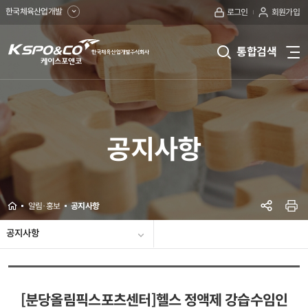
한국체육산업개발
로그인
회원가입
kspo&co
통합검색
전
케
체
메
이
뉴
보
스
기
공지사항
포
앤
코
Home
알림·홍보
공지사항
한
SNS공
프린
공지사항
국
보도자료
사진뉴스
협력기관
역대수상 및 인증기록
홍보동영상
웹진
자주묻는 질문
유실물센터
입찰공고
체
공지사항
육
[분당올림픽스포츠센터]헬스 정액제 강습수임인