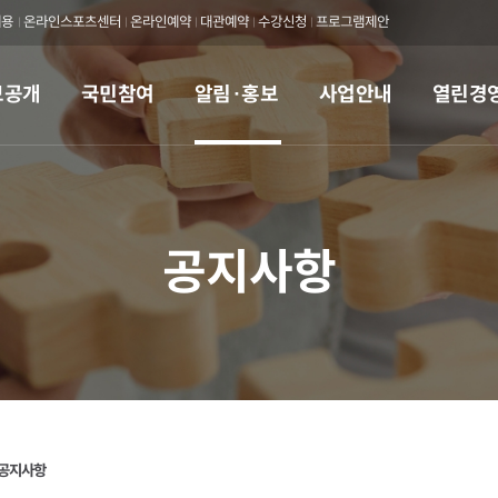
채용
온라인스포츠센터
온라인예약
대관예약
수강신청
프로그램제안
보공개
국민참여
알림·홍보
사업안내
열린경
공지사항
공지사항