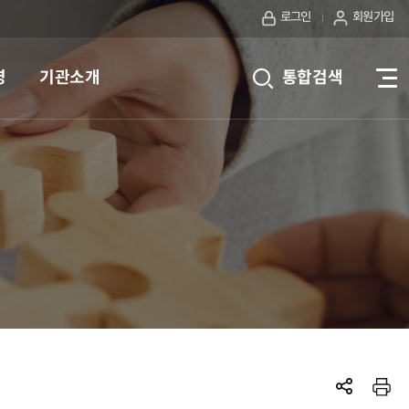
로그인
회원가입
영
기관소개
통합검색
전
체
메
뉴
보
기
SNS공
프린