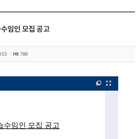
수임인 모집 공고
0:13
Hit
788