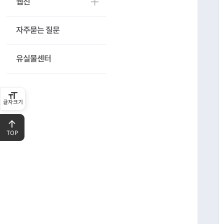
웹진
자주묻는 질문
유실물센터
글자크기
TOP