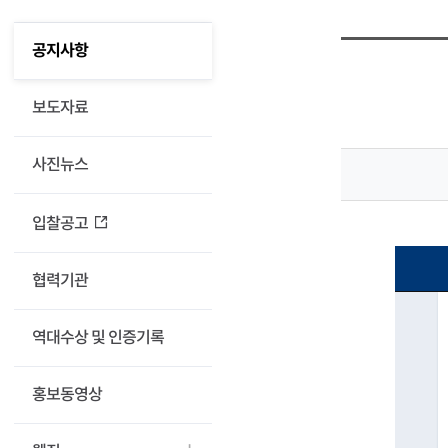
육
공지사항
공지사항
산
업
보도자료
개
사진뉴스
발
입찰공고
주
식
협력기관
회
역대수상 및 인증기록
사
홍보동영상