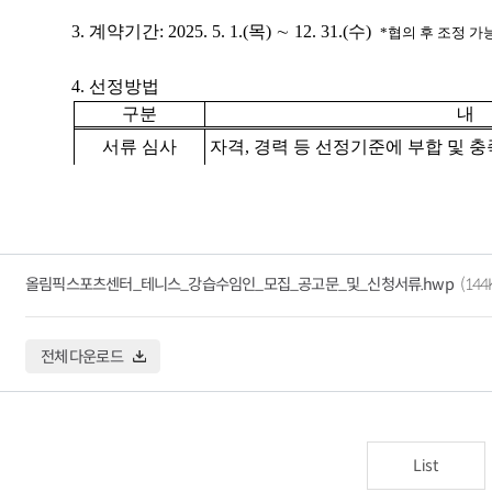
올림픽스포츠센터_테니스_강습수임인_모집_공고문_및_신청서류.hwp
(144
전체 다운로드
List