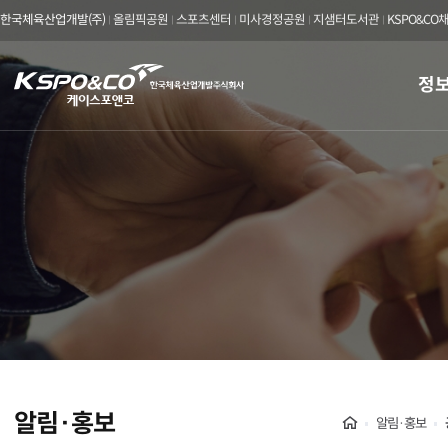
한국체육산업개발(주)
올림픽공원
스포츠센터
미사경정공원
지샘터도서관
KSPO&CO
kspo&co
정
케
이
스
포
앤
코
한
국
알림·홍보
Home
알림·홍보
체